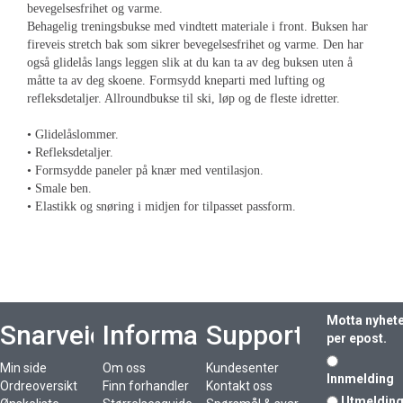
bevegelsesfrihet og varme.
Behagelig treningsbukse med vindtett materiale i front. Buksen har
fireveis stretch bak som sikrer bevegelsesfrihet og varme. Den har
også glidelås langs leggen slik at du kan ta av deg buksen uten å
måtte ta av deg skoene. Formsydd kneparti med lufting og
refleksdetaljer. Allroundbukse til ski, løp og de fleste idretter.
• Glidelåslommer.
• Refleksdetaljer.
• Formsydde paneler på knær med ventilasjon.
• Smale ben.
• Elastikk og snøring i midjen for tilpasset passform.
Motta nyhet
Snarveier
Informasjon
Support
per epost.
Min side
Om oss
Kundesenter
Innmelding
Ordreoversikt
Finn forhandler
Kontakt oss
Utmeldin