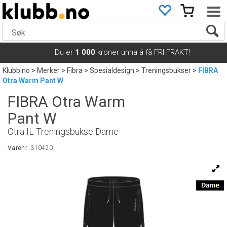
Du er
1 000
kroner unna å få FRI FRAKT!
Klubb.no
>
Merker
>
Fibra
>
Spesialdesign
>
Treningsbukser
>
FIBRA
Otra Warm Pant W
FIBRA Otra Warm
Pant W
Otra IL Treningsbukse Dame
Varenr:
310420