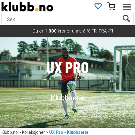
Du er
1 000
kroner unna å få FRI FRAKT!
UX PRO
Klubbserie
Klubb.no
>
Kolleksjoner
>
UX Pro - Klubbserie