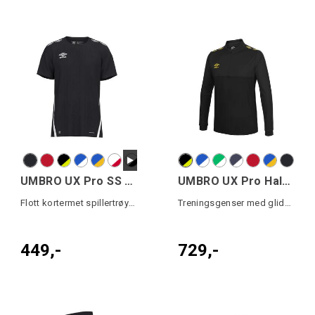
UMBRO UX Pro SS Jsy Jr
UMBRO UX Pro Half Zip
Flott kortermet spillertrøye junior
Treningsgenser med glidelås
449,-
729,-