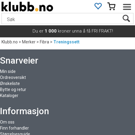
Du er
1 000
kroner unna å få FRI FRAKT!
Klubb.no
>
Merker
>
Fibra
>
Treningssett
Snarveier
Min side
Ordreoversikt
Ønskeliste
Bytte og retur
Kataloger
Informasjon
Om oss
Finn forhandler
Størrelsesguide