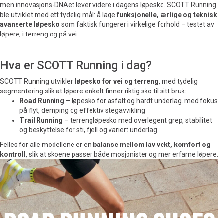
men innovasjons-DNAet lever videre i dagens løpesko. SCOTT Running
ble utviklet med ett tydelig mål: å lage
funksjonelle, ærlige og teknisk
avanserte løpesko
som faktisk fungerer i virkelige forhold – testet av
løpere, i terreng og på vei.
Hva er SCOTT Running i dag?
SCOTT Running utvikler
løpesko for vei og terreng
, med tydelig
segmentering slik at løpere enkelt finner riktig sko til sitt bruk:
Road Running
– løpesko for asfalt og hardt underlag, med fokus
på flyt, demping og effektiv stegavvikling
Trail Running
– terrengløpesko med overlegent grep, stabilitet
og beskyttelse for sti, fjell og variert underlag
Felles for alle modellene er en
balanse mellom lav vekt, komfort og
kontroll
, slik at skoene passer både mosjonister og mer erfarne løpere.