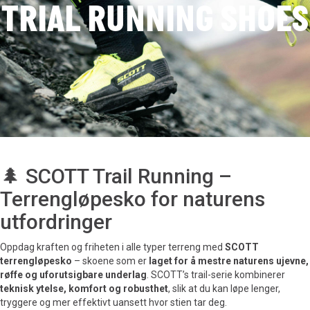
TRIAL RUNNING SHOES
🌲 SCOTT Trail Running –
Terrengløpesko for naturens
utfordringer
Oppdag kraften og friheten i alle typer terreng med
SCOTT
terrengløpesko
– skoene som er
laget for å mestre naturens ujevne,
røffe og uforutsigbare underlag
. SCOTT’s trail-serie kombinerer
teknisk ytelse, komfort og robusthet
, slik at du kan løpe lenger,
tryggere og mer effektivt uansett hvor stien tar deg.