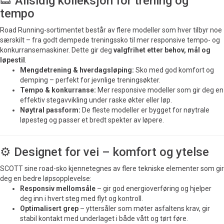
👟 Allsidig kolleksjon for trening og
tempo
Road Running-sortimentet består av flere modeller som hver tilbyr noe
særskilt – fra godt dempede treningssko til mer responsive tempo- og
konkurransemaskiner. Dette gir deg
valgfrihet etter behov, mål og
løpestil
.
Mengdetrening & hverdagsløping:
Sko med god komfort og
demping – perfekt for jevnlige treningsøkter.
Tempo & konkurranse:
Mer responsive modeller som gir deg en
effektiv stegavvikling under raske økter eller løp.
Nøytral passform:
De fleste modeller er bygget for nøytrale
løpesteg og passer et bredt spekter av løpere.
⚙️ Designet for vei – komfort og ytelse
SCOTT sine road-sko kjennetegnes av flere tekniske elementer som gir
deg en bedre løpsopplevelse:
Responsiv mellomsåle
– gir god energi­overføring og hjelper
deg inn i hvert steg med flyt og kontroll.
Optimalisert grep
– yttersåler som møter asfaltens krav, gir
stabil kontakt med underlaget i både vått og tørt føre.