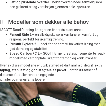
Lett og pustende overdel
– holder vekten nede samtidig som
den gir komfort og ventilasjon gjennom hele løpeturen.
🏃‍♂️ Modeller som dekker alle behov
I SCOTT Road Running-kategorien finner du blant annet:
Pursuit Ride 2
– en allsidig sko som kombinerer komfort og
respons, perfekt for ukentlig trening.
Pursuit Explore 2
– ideell for de som vil ha variert løping med
god demping og stabilitet.
Speed Carbon RC 2
– SCOTT’s mer prestasjonsorienterte road-
modell med karbonplate, skapt for tempo og konkurranser.
Hver av disse modellene er utviklet med et klart mål: å gi deg
effektiv
løping, stabilitet og god stegfølelse på vei
– enten du satser på
distanse, fart eller ren treningsglede.
jonister og mer erfarne løpere.