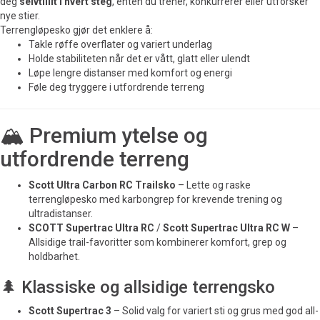
deg
selvtillit i hvert steg
, enten du trener, konkurrerer eller utforsker
nye stier.
Terrengløpesko gjør det enklere å:
Takle røffe overflater og variert underlag
Holde stabiliteten når det er vått, glatt eller ulendt
Løpe lengre distanser med komfort og energi
Føle deg tryggere i utfordrende terreng
🏔️ Premium ytelse og
utfordrende terreng
Scott Ultra Carbon RC Trailsko
– Lette og raske
terrengløpesko med karbongrep for krevende trening og
ultradistanser.
SCOTT Supertrac Ultra RC
/
Scott Supertrac Ultra RC W
–
Allsidige trail-favoritter som kombinerer komfort, grep og
holdbarhet.
🌲 Klassiske og allsidige terrengsko
Scott Supertrac 3
– Solid valg for variert sti og grus med god all-