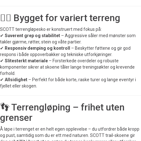
🏃‍♂️ Bygget for variert terreng
SCOTT terrengløpesko er konstruert med fokus på:
✔
Suverent grep og stabilitet
– Aggressive såler med mønster som
takler gjørme, røtter, stein og våte partier.
✔
Responsiv demping og kontroll
– Beskytter føttene og gir god
respons i både oppoverbakker og tekniske utforkjøringer.
✔
Slitesterkt materiale
– Forsterkede overdeler og robuste
komponenter sikrer at skoene tåler lange treningsøkter og krevende
forhold.
✔
Allsidighet
– Perfekt for både korte, raske turer og lange eventyr i
fjellet eller skogen.
👣 Terrengløping – frihet uten
grenser
Å løpe i terrenget er en helt egen opplevelse – du utfordrer både kropp
og pust, samtidig som du er ett med naturen. SCOTT trail-skoene gir