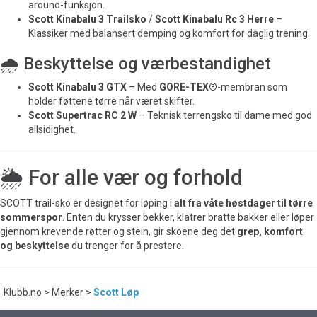
around-funksjon.
Scott Kinabalu 3 Trailsko
/
Scott Kinabalu Rc 3 Herre
–
Klassiker med balansert demping og komfort for daglig trening.
🌧️ Beskyttelse og værbestandighet
Scott Kinabalu 3 GTX
– Med
GORE-TEX®
-membran som
holder føttene tørre når været skifter.
Scott Supertrac RC 2 W
– Teknisk terrengsko til dame med god
allsidighet.
🌦️ For alle vær og forhold
SCOTT trail-sko er designet for løping i
alt fra våte høstdager til tørre
sommerspor
. Enten du krysser bekker, klatrer bratte bakker eller løper
gjennom krevende røtter og stein, gir skoene deg det
grep, komfort
og beskyttelse
du trenger for å prestere.
Klubb.no
>
Merker
>
Scott Løp