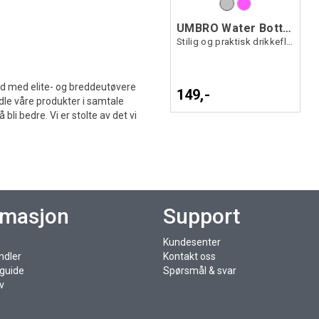
UMBRO Water Bottle Transp
Stilig og praktisk drikkeflaske
id med elite- og breddeutøvere
149,-
redle våre produkter i samtale
bli bedre. Vi er stolte av det vi
rmasjon
Support
Kundesenter
ndler
Kontakt oss
sguide
Spørsmål & svar
v