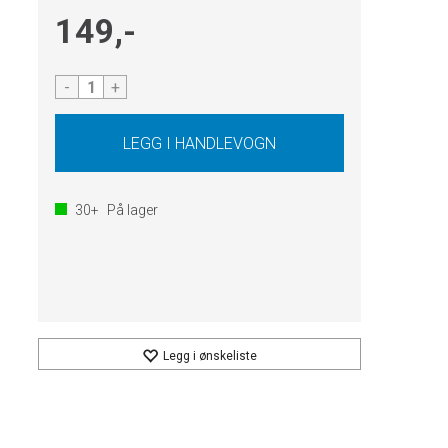
149,-
-
+
30+
På lager
Legg i ønskeliste