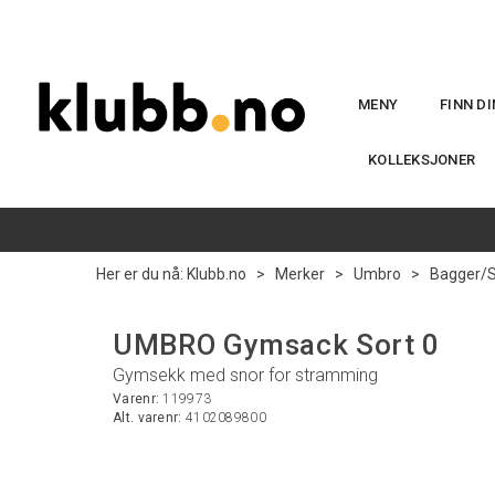
MENY
FINN D
KOLLEKSJONER
Her er du nå:
Klubb.no
>
Merker
>
Umbro
>
Bagger/
UMBRO Gymsack Sort 0
Gymsekk med snor for stramming
Varenr:
119973
Alt. varenr:
4102089800