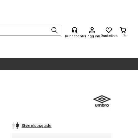
0,-
Logg inn
Størrelsesguide