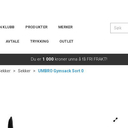
IN KLUBB
PRODUKTER
MERKER
AVTALE
TRYKKING
OUTLET
Du er
1 000
kroner unna å få FRI FRAKT!
Sekker
>
Sekker
>
UMBRO Gymsack Sort 0