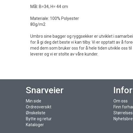
Mål: B=34, H= 44 cm
Materiale: 100% Polyester
80g/m2
Umbro sine bagger og ryggsekker er utviklet i samarbe
for å gi deg det beste vi kan tilby. Vi er opptatt av å fo
med dem som bruker oss for å hele tiden utvikle oss til å 
leverer og vi er stolte av våre kunder.
Snarveier
Info
Min side
Om oss
Ordreoversikt
Finn forha
Ønskeliste
Størrelse
Bytte og retur
Nyhetsbre
Kataloger