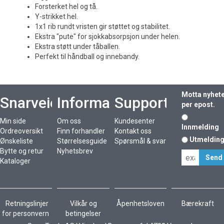
Forsterket hel og tå.
Y-strikket hel.
1x1 rib rundt vristen gir støttet og stabilitet.
Ekstra "pute" for sjokkabsorpsjon under helen.
Ekstra støtt under tåballen.
Perfekt til håndball og innebandy.
Motta nyhet
Snarveier
Informasjon
Support
per epost.
Min side
Om oss
Kundesenter
Innmelding
Ordreoversikt
Finn forhandler
Kontakt oss
Utmeldin
Ønskeliste
Størrelsesguide
Spørsmål & svar
Bytte og retur
Nyhetsbrev
Kataloger
Retningslinjer
Vilkår og
Åpenhetsloven
Bærekraft
for personvern
betingelser