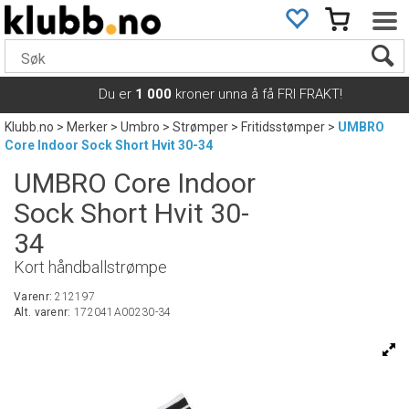
Du er
1 000
kroner unna å få FRI FRAKT!
Klubb.no
>
Merker
>
Umbro
>
Strømper
>
Fritidsstømper
>
UMBRO
Core Indoor Sock Short Hvit 30-34
UMBRO Core Indoor
Sock Short Hvit 30-
34
Kort håndballstrømpe
Varenr:
212197
Alt. varenr:
172041A00230-34