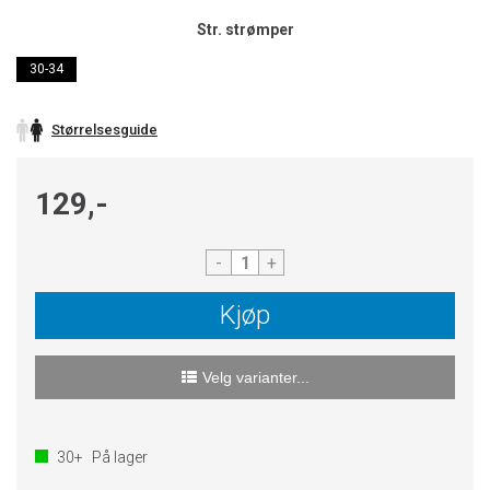
Str. strømper
30-34
Størrelsesguide
129,-
-
+
Kjøp
Velg varianter...
30+
På lager