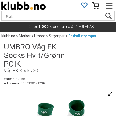
Du er
1 000
kroner unna å få FRI FRAKT!
Klubb.no
>
Merker
>
Umbro
>
Strømper
>
Fotballstrømper
UMBRO Våg FK
Socks Hvit/Grønn
POIK
Våg FK Socks 20
Varenr:
291881
Alt. varenr:
414619814POIK