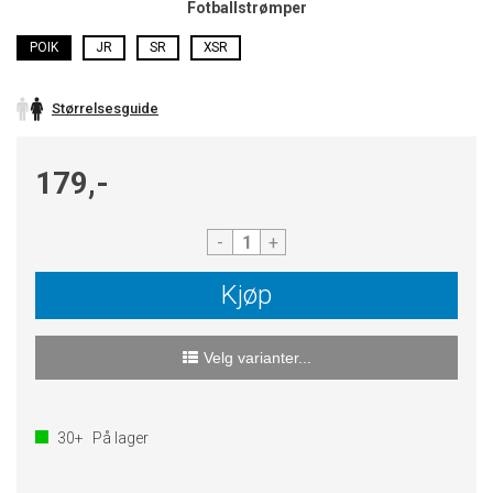
Fotballstrømper
POIK
JR
SR
XSR
Størrelsesguide
179,-
-
+
Kjøp
Velg varianter...
30+
På lager