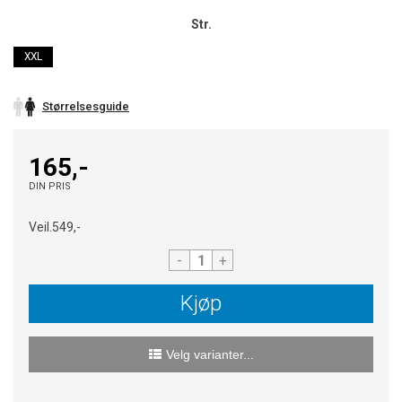
Str.
XXL
Størrelsesguide
165,-
DIN PRIS
Veil.
549,-
-
+
Kjøp
Velg varianter...