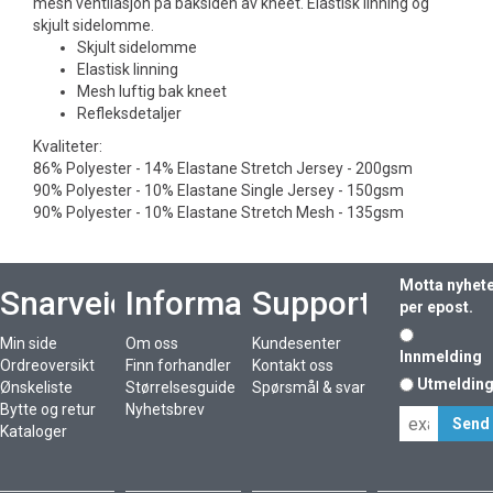
mesh ventilasjon på baksiden av kneet. Elastisk linning og
skjult sidelomme.
Skjult sidelomme
Elastisk linning
Mesh luftig bak kneet
Refleksdetaljer
Kvaliteter:
86% Polyester - 14% Elastane Stretch Jersey - 200gsm
90% Polyester - 10% Elastane Single Jersey - 150gsm
90% Polyester - 10% Elastane Stretch Mesh - 135gsm
Motta nyhet
Snarveier
Informasjon
Support
per epost.
Min side
Om oss
Kundesenter
Innmelding
Ordreoversikt
Finn forhandler
Kontakt oss
Utmeldin
Ønskeliste
Størrelsesguide
Spørsmål & svar
Bytte og retur
Nyhetsbrev
Kataloger