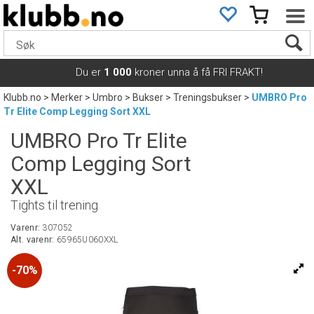
Du er
1 000
kroner unna å få FRI FRAKT!
Klubb.no
>
Merker
>
Umbro
>
Bukser
>
Treningsbukser
>
UMBRO Pro
Tr Elite Comp Legging Sort XXL
UMBRO Pro Tr Elite
Comp Legging Sort
XXL
Tights til trening
Varenr:
307052
Alt. varenr:
65965U060XXL
70%