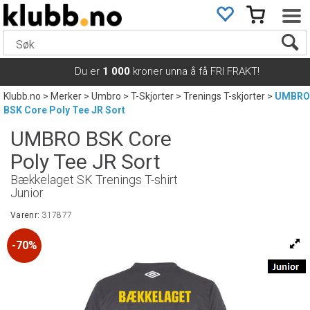
Du er
1 000
kroner unna å få FRI FRAKT!
Klubb.no
>
Merker
>
Umbro
>
T-Skjorter
>
Trenings T-skjorter
>
UMBRO
BSK Core Poly Tee JR Sort
UMBRO BSK Core
Poly Tee JR Sort
Bækkelaget SK Trenings T-shirt
Junior
Varenr:
317877
70%