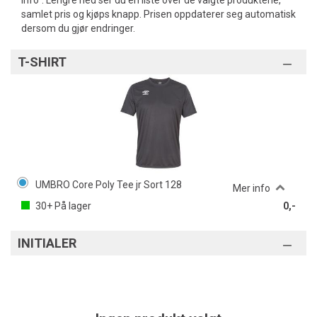
info". Lengre ned ser du en liste over de valgte produktene,
samlet pris og kjøps knapp. Prisen oppdaterer seg automatisk
dersom du gjør endringer.
T-SHIRT
UMBRO Core Poly Tee jr Sort 128
Mer info
30+
På lager
0,-
INITIALER