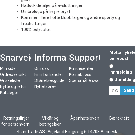
Flatlock detaljer på avsluttninger.
Umbrologo på høyre bryst.
Kommer i flere flotte klubbfarger og andre sporty og
freshe farger.
100% polyester.
Motta nyhet
Snarveier
Informasjon
Support
per epost.
Min side
Om oss
Kundesenter
Innmelding
Ordreoversikt
Finn forhandler
Kontakt oss
Utmeldin
Ønskeliste
Størrelsesguide
Spørsmål & svar
Bytte og retur
Nyhetsbrev
Kataloger
Retningslinjer
Vilkår og
Åpenhetsloven
Bærekraft
for personvern
betingelser
Scan Trade AS I Vigeland Brugsveg 6 I 4708 Vennesla