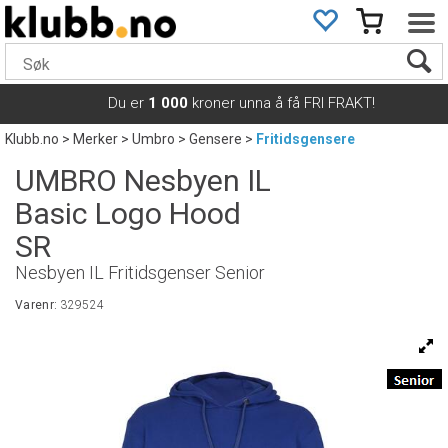
Du er
1 000
kroner unna å få FRI FRAKT!
Klubb.no
>
Merker
>
Umbro
>
Gensere
>
Fritidsgensere
UMBRO Nesbyen IL
Basic Logo Hood
SR
Nesbyen IL Fritidsgenser Senior
Varenr:
329524