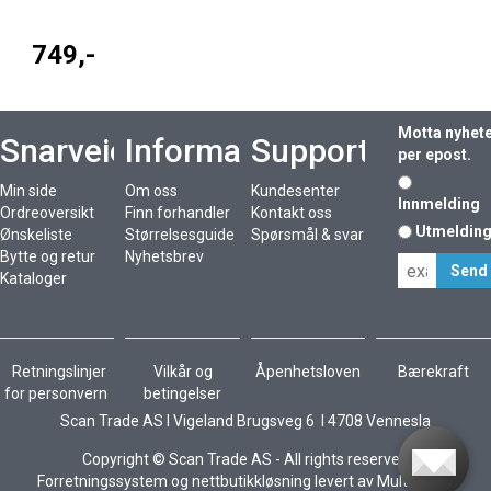
749,-
Motta nyhet
Snarveier
Informasjon
Support
per epost.
Min side
Om oss
Kundesenter
Innmelding
Ordreoversikt
Finn forhandler
Kontakt oss
Utmeldin
Ønskeliste
Størrelsesguide
Spørsmål & svar
Bytte og retur
Nyhetsbrev
Kataloger
Retningslinjer
Vilkår og
Åpenhetsloven
Bærekraft
for personvern
betingelser
Scan Trade AS I Vigeland Brugsveg 6 I 4708 Vennesla
Copyright © Scan Trade AS - All rights reserved
Forretningssystem
og
nettbutikkløsning
levert av
Multicase™