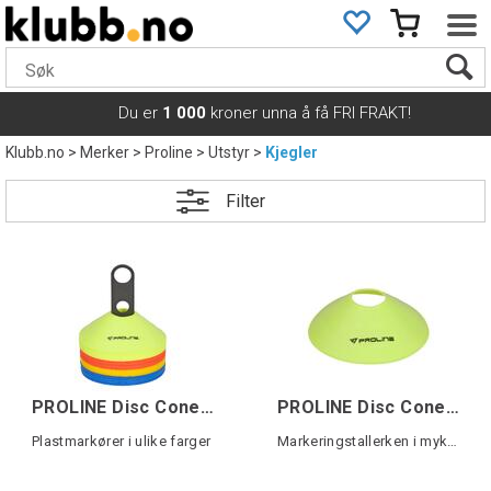
Du er
1 000
kroner unna å få FRI FRAKT!
Klubb.no
>
Merker
>
Proline
>
Utstyr
>
Kjegler
Filter
PROLINE Disc Cones Set 40 pk Ass OS
PROLINE Disc Cones Single Gul OS
Plastmarkører i ulike farger
Markeringstallerken i myk plast