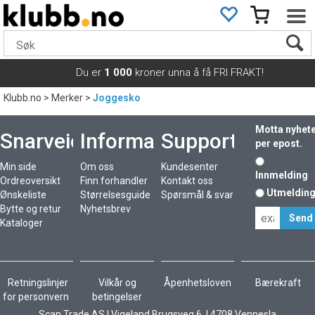
Du er
1 000
kroner unna å få FRI FRAKT!
Klubb.no
>
Merker
>
Joggesko
Motta nyhet
Snarveier
Informasjon
Support
per epost.
Min side
Om oss
Kundesenter
Innmelding
Ordreoversikt
Finn forhandler
Kontakt oss
Utmeldin
Ønskeliste
Størrelsesguide
Spørsmål & svar
Bytte og retur
Nyhetsbrev
Kataloger
Retningslinjer
Vilkår og
Åpenhetsloven
Bærekraft
for personvern
betingelser
Scan Trade AS I Vigeland Brugsveg 6 I 4708 Vennesla