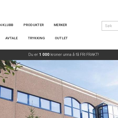
IN KLUBB
PRODUKTER
MERKER
AVTALE
TRYKKING
OUTLET
Du er
1 000
kroner unna å få FRI FRAKT!