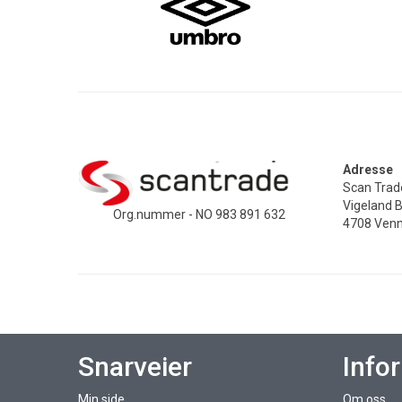
Adresse
Scan Tra
Vigeland 
Org.nummer - NO 983 891 632
4708 Venn
Snarveier
Info
Min side
Om oss