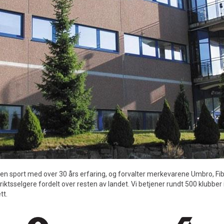
n sport med over 30 års erfaring, og forvalter merkevarene Umbro, Fibra
striktsselgere fordelt over resten av landet. Vi betjener rundt 500 klubber
tt.