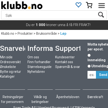
Du er
1 000
kroner unna å få FRI FRAKT!
Klubb.no
>
Produkter
>
Bruksområde
>
Løp
Motta nyhet
Snarveier
Informasjon
Support
per epost.
Min side
Om oss
Kundesenter
Innmelding
Ordreoversikt
Finn forhandler
Kontakt oss
Utmeldin
Ønskeliste
Størrelsesguide
Spørsmål & svar
Bytte og retur
Nyhetsbrev
Kataloger
Retningslinjer
Vilkår og
Åpenhetsloven
Bærekraft
for personvern
betingelser
Scan Trade AS I Vigeland Brugsveg 6 I 4708 Vennesla