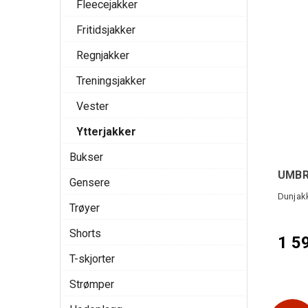
Fleecejakker
Fritidsjakker
Regnjakker
Treningsjakker
Vester
Ytterjakker
Bukser
UMBRO
Gensere
Dunjakk
Trøyer
Shorts
1 5
T-skjorter
Strømper