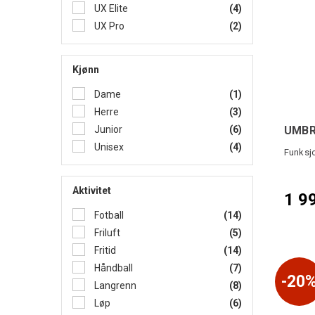
UX Elite
(4)
UX Pro
(2)
Kjønn
Dame
(1)
Herre
(3)
Junior
(6)
UMBR
Unisex
(4)
Funksjo
Aktivitet
1 9
Fotball
(14)
Friluft
(5)
Fritid
(14)
Håndball
(7)
20
Langrenn
(8)
Løp
(6)