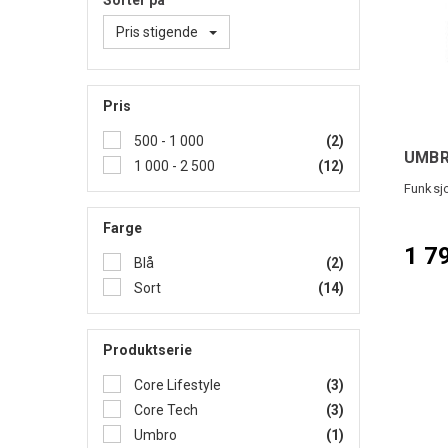
Sorter på
Pris stigende
Pris
500 - 1 000
(2)
UMBR
1 000 - 2 500
(12)
Funksjo
Farge
1 7
Blå
(2)
Sort
(14)
Produktserie
Core Lifestyle
(3)
Core Tech
(3)
Umbro
(1)