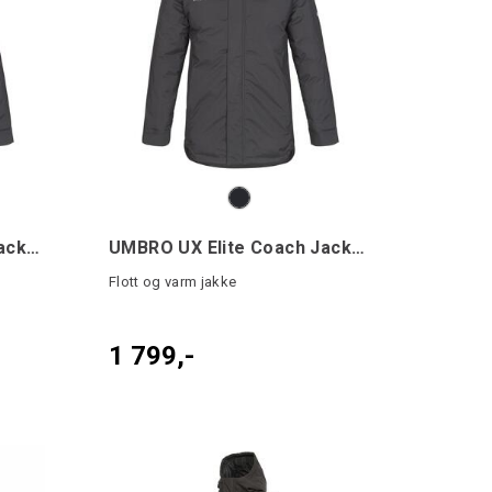
UMBRO UX Elite Coach Jacket jr
UMBRO UX Elite Coach Jacket
Flott og varm jakke
1 799,-