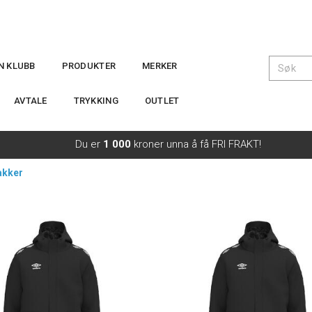
IN KLUBB
PRODUKTER
MERKER
AVTALE
TRYKKING
OUTLET
Du er
1 000
kroner unna å få FRI FRAKT!
akker