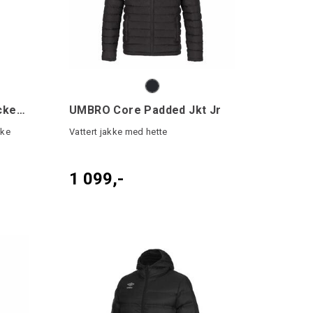
UMBRO UX Pro Team Jacket Jr
UMBRO Core Padded Jkt Jr
kke
Vattert jakke med hette
1 099,-