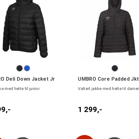
 Deli Down Jacket Jr
UMBRO Core Padded Jkt
e med hette til junior
Vattert jakke med hette til dame
99,-
1 299,-