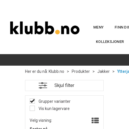
MENY
FINN D
KOLLEKSJONER
Her er du nå:
Klubb.no
>
Produkter
>
Jakker
>
Ytterj
Skjul filter
Grupper varianter
Vis kun lagervare
Velg visning: