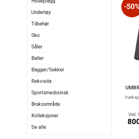
Hodeplagg
50
Undertøy
Tilbehør
Sko
Såler
Baller
Bagger/Sekker
Rekvisita
UMBR
Sportsmedisinsk
Funksjo
Bruksområde
Veil. 
Kolleksjoner
800
Se alle