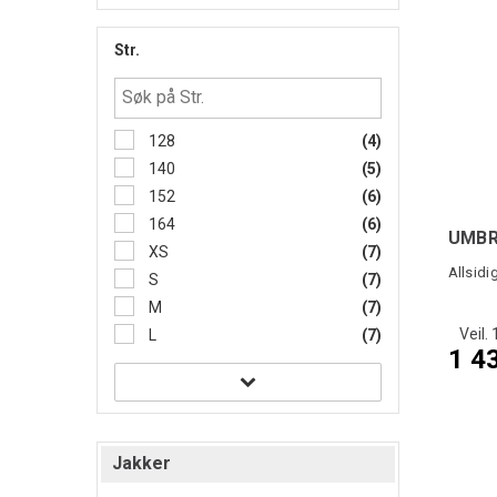
Str.
128
(4)
140
(5)
152
(6)
164
(6)
UMBR
XS
(7)
Allsidi
S
(7)
M
(7)
Veil. 
L
(7)
1 4
Jakker