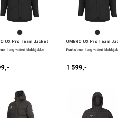
O UX Pro Team Jacket
nell lang vattert klubbjakke
Funksjonell lang vattert klubbja
99,-
1 599,-