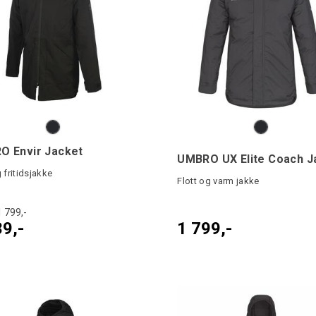
O Envir Jacket
g fritidsjakke
Flott og varm jakke
1 799,-
39,-
1 799,-