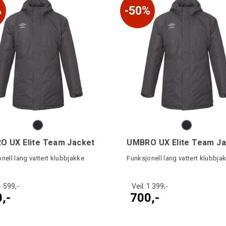
%
50%
O UX Elite Team Jacket
nell lang vattert klubbjakke
Funksjonell lang vattert klubbja
1 599,-
Veil. 1 399,-
,-
700,-