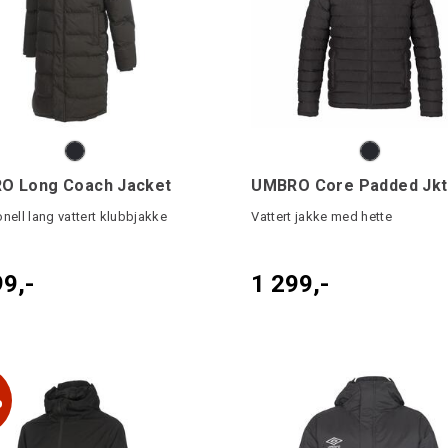
O Long Coach Jacket
UMBRO Core Padded Jkt
nell lang vattert klubbjakke
Vattert jakke med hette
99,-
1 299,-
%