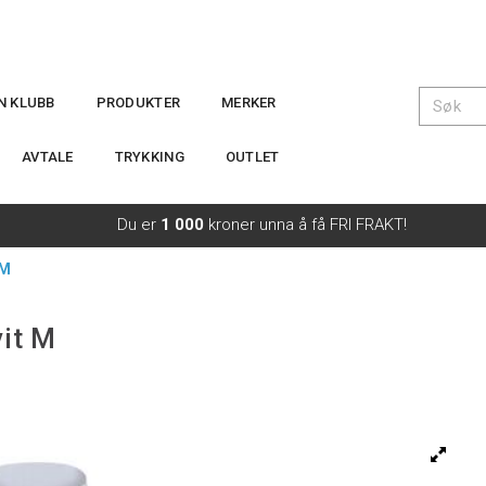
IN KLUBB
PRODUKTER
MERKER
AVTALE
TRYKKING
OUTLET
Du er
1 000
kroner unna å få FRI FRAKT!
 M
it M