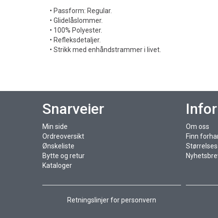
• Passform: Regular.
• Glidelåslommer.
• 100% Polyester.
• Refleksdetaljer.
• Strikk med enhåndstrammer i livet.
Snarveier
Info
Min side
Om oss
Ordreoversikt
Finn forha
Ønskeliste
Størrelse
Bytte og retur
Nyhetsbre
Kataloger
Retningslinjer for personvern