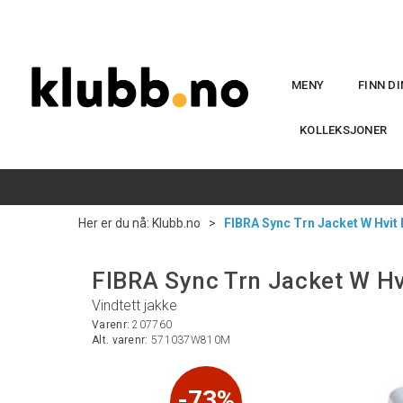
MENY
FINN D
KOLLEKSJONER
Her er du nå:
Klubb.no
>
FIBRA Sync Trn Jacket W Hvit
FIBRA Sync Trn Jacket W Hv
Vindtett jakke
Varenr:
207760
Alt. varenr:
571037W810M
73%