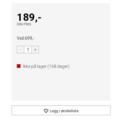
189,-
DIN PRIS
Veil.
699,-
-
+
Ikke på lager (
168
dager)
Legg i ønskeliste