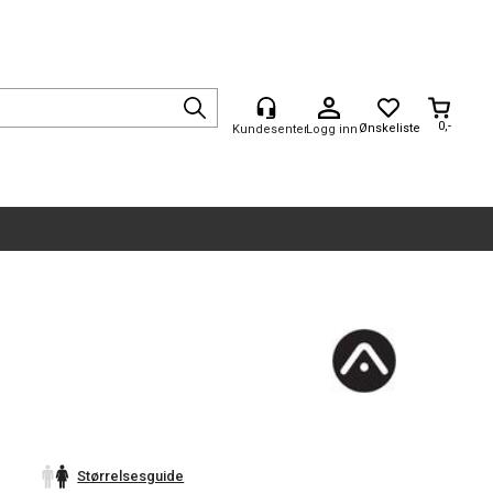
0,-
Logg inn
Størrelsesguide