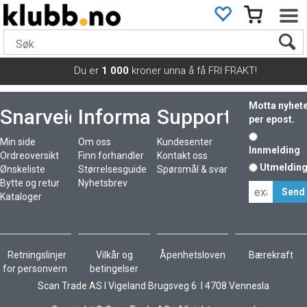
Du er
1 000
kroner unna å få FRI FRAKT!
Motta nyhet
Snarveier
Informasjon
Support
per epost.
Min side
Om oss
Kundesenter
Innmelding
Ordreoversikt
Finn forhandler
Kontakt oss
Utmeldin
Ønskeliste
Størrelsesguide
Spørsmål & svar
Bytte og retur
Nyhetsbrev
Kataloger
Retningslinjer
Vilkår og
Åpenhetsloven
Bærekraft
for personvern
betingelser
Scan Trade AS I Vigeland Brugsveg 6 I 4708 Vennesla