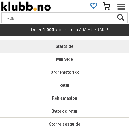
Du er
1 000
kroner unna å få FRI FRAKT!
Startside
Min Side
Ordrehistorikk
Retur
Reklamasjon
Bytte og retur
Størrelsesguide