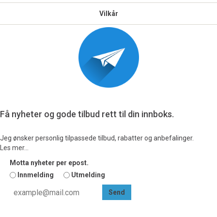
Vilkår
Få nyheter og gode tilbud rett til din innboks.
Jeg ønsker personlig tilpassede tilbud, rabatter og anbefalinger.
Les mer...
Motta nyheter per epost.
Vi ønsker å tilby deg mest mulig relevant nyheter, informasjon og unike
Innmelding
Utmelding
tilbud,
Avsender vil alltid være Scan Trade AS, men du vil kunne motta gode
tilbud og nyhetsoppdatering fra andre butikker i Scan Trade Holdning.