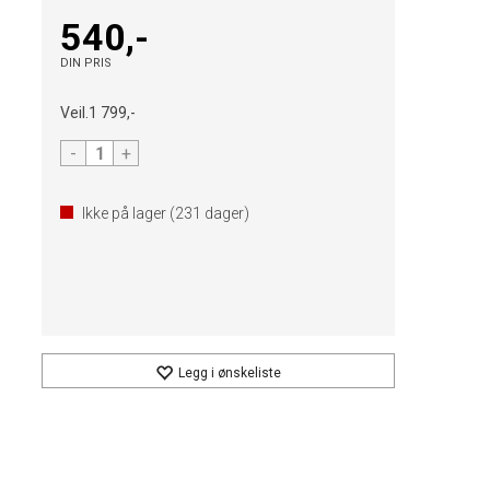
540,-
DIN PRIS
Veil.
1 799,-
-
+
Ikke på lager (
231
dager)
Legg i ønskeliste