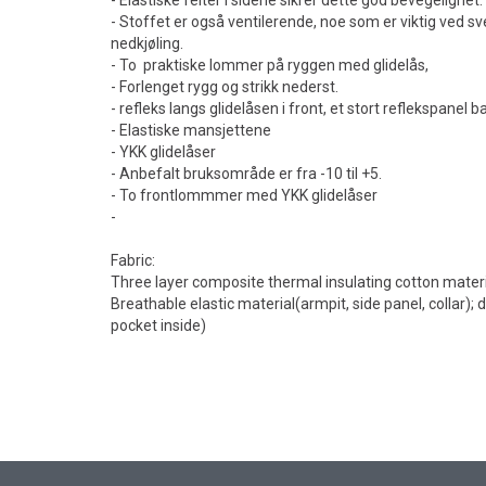
- Elastiske felter i sidene sikrer dette god bevegelighet.
- Stoffet er også ventilerende, noe som er viktig ved sve
nedkjøling.
- To praktiske lommer på ryggen med glidelås,
- Forlenget rygg og strikk nederst.
- refleks langs glidelåsen i front, et stort reflekspanel 
- Elastiske mansjettene
- YKK glidelåser
- Anbefalt bruksområde er fra -10 til +5.
- To frontlommmer med YKK glidelåser
-
Fabric:
Three layer composite thermal insulating cotton materi
Breathable elastic material(armpit, side panel, collar);
pocket inside)