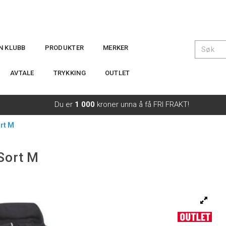
IN KLUBB
PRODUKTER
MERKER
AVTALE
TRYKKING
OUTLET
Du er
1 000
kroner unna å få FRI FRAKT!
rt M
Sort M