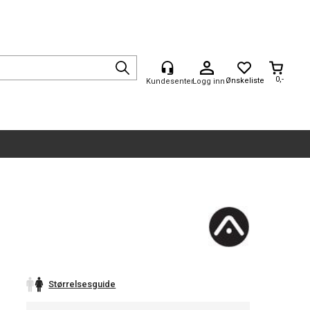
0,-
Logg inn
Størrelsesguide