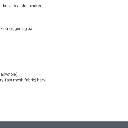
tting slik at det hindrer
bak på ryggen og på
al(whole);
 dry-fast mesh fabric( back