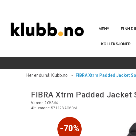
MENY
FINN D
KOLLEKSJONER
Her er du nå:
Klubb.no
>
FIBRA Xtrm Padded Jacket So
FIBRA Xtrm Padded Jacket 
Varenr:
208364
Alt. varenr:
571128A060M
70%