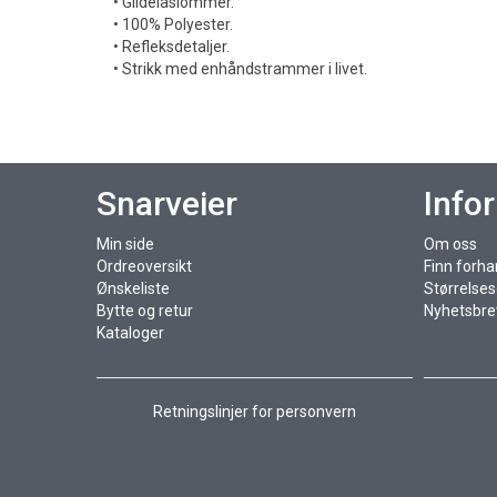
• Glidelåslommer.
• 100% Polyester.
• Refleksdetaljer.
• Strikk med enhåndstrammer i livet.
Snarveier
Info
Min side
Om oss
Ordreoversikt
Finn forha
Ønskeliste
Størrelse
Bytte og retur
Nyhetsbre
Kataloger
Retningslinjer for personvern