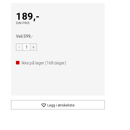
189,-
DIN PRIS
Veil.
599,-
-
+
Ikke på lager (
168
dager)
Legg i ønskeliste