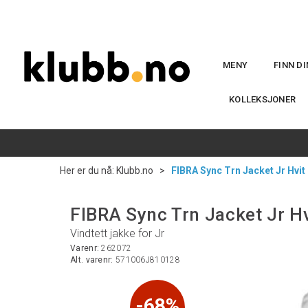
MENY
FINN D
KOLLEKSJONER
Her er du nå:
Klubb.no
>
FIBRA Sync Trn Jacket Jr Hvit
FIBRA Sync Trn Jacket Jr H
Vindtett jakke for Jr
Varenr:
262072
Alt. varenr:
571006J810128
68%