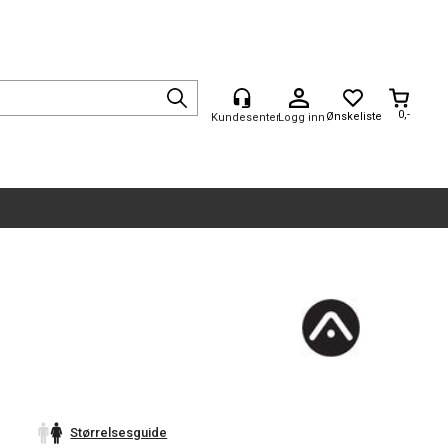
0,-
Logg inn
Størrelsesguide