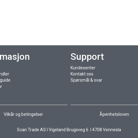
rmasjon
Support
Kundesenter
ndler
Kontakt oss
sguide
Spørsmål & svar
v
Vilkår og betingelser
Åpenhetsloven
Scan Trade AS I Vigeland Brugsveg 6 I 4708 Vennesla