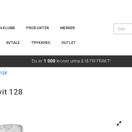
IN KLUBB
PRODUKTER
MERKER
AVTALE
TRYKKING
OUTLET
Du er
1 000
kroner unna å få FRI FRAKT!
 128
vit 128