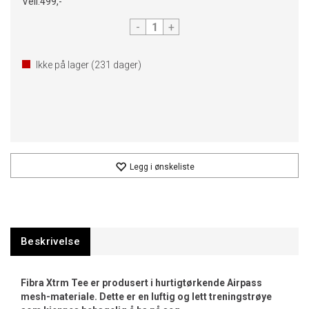
Veil.
499,-
-
+
Ikke på lager (
231
dager)
Legg i ønskeliste
Beskrivelse
Fibra Xtrm Tee er produsert i hurtigtørkende Airpass
mesh-materiale. Dette er en luftig og lett treningstrøye