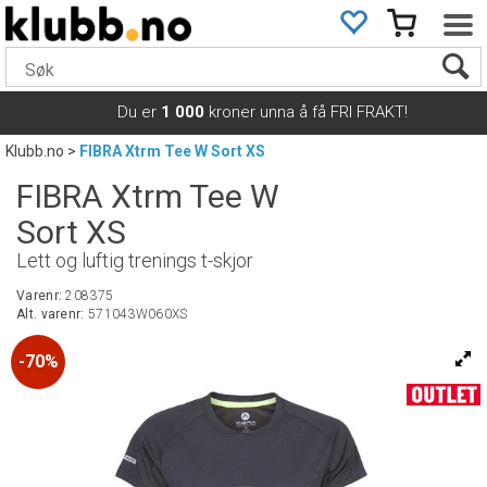
Du er
1 000
kroner unna å få FRI FRAKT!
Klubb.no
>
FIBRA Xtrm Tee W Sort XS
FIBRA Xtrm Tee W
Sort XS
Lett og luftig trenings t-skjor
Varenr:
208375
Alt. varenr:
571043W060XS
70%