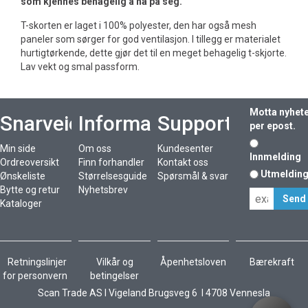
som kjennes behagelig å ha på seg.
T-skorten er laget i 100% polyester, den har også mesh
paneler som sørger for god ventilasjon. I tillegg er materialet
hurtigtørkende, dette gjør det til en meget behagelig t-skjorte.
Lav vekt og smal passform.
Motta nyhet
Snarveier
Informasjon
Support
per epost.
Min side
Om oss
Kundesenter
Innmelding
Ordreoversikt
Finn forhandler
Kontakt oss
Utmeldin
Ønskeliste
Størrelsesguide
Spørsmål & svar
Bytte og retur
Nyhetsbrev
Kataloger
Retningslinjer
Vilkår og
Åpenhetsloven
Bærekraft
for personvern
betingelser
Scan Trade AS I Vigeland Brugsveg 6 I 4708 Vennesla