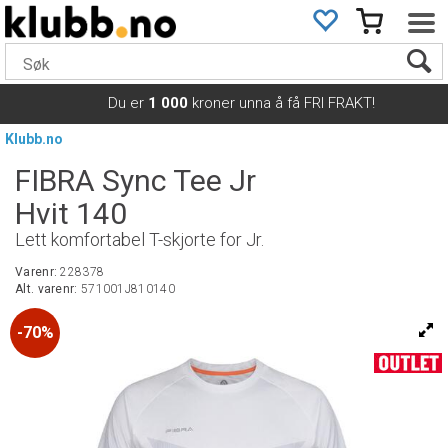
Du er
1 000
kroner unna å få FRI FRAKT!
Klubb.no
FIBRA Sync Tee Jr
Hvit 140
Lett komfortabel T-skjorte for Jr.
Varenr:
228378
Alt. varenr:
571001J810140
70%