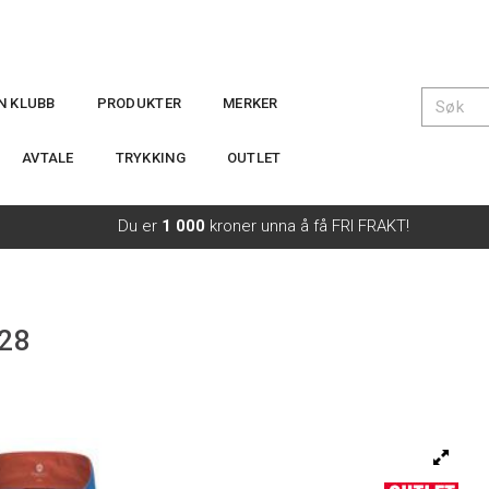
IN KLUBB
PRODUKTER
MERKER
AVTALE
TRYKKING
OUTLET
Du er
1 000
kroner unna å få FRI FRAKT!
128