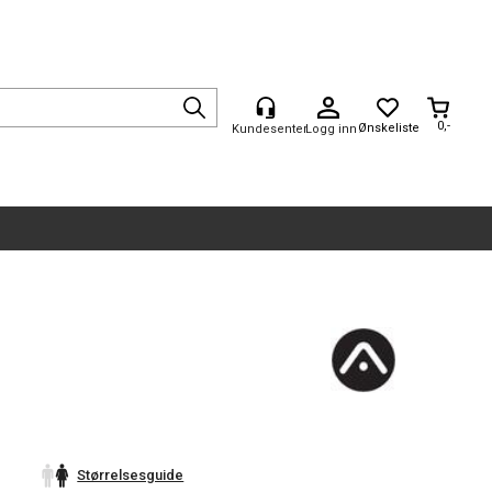
0,-
Logg inn
Størrelsesguide