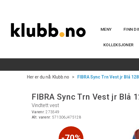
MENY
FINN D
KOLLEKSJONER
Her er du nå:
Klubb.no
>
FIBRA Sync Trn Vest jr Blå 128
FIBRA Sync Trn Vest jr Blå 
Vindtett vest
Varenr:
273549
Alt. varenr:
571306J475128
70%