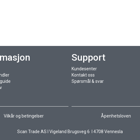
rmasjon
Support
Kundesenter
ndler
Kontakt oss
sguide
Spørsmål & svar
v
Vilkår og betingelser
Åpenhetsloven
Scan Trade AS I Vigeland Brugsveg 6 I 4708 Vennesla