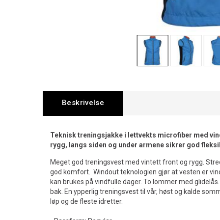
Beskrivelse
Teknisk treningsjakke i lettvekts microfiber med vin
rygg, langs siden og under armene sikrer god fleksib
Meget god treningsvest med vintett front og rygg. Strec
god komfort. Windout teknologien gjør at vesten er vin
kan brukes på vindfulle dager. To lommer med glidelås
bak. En ypperlig treningsvest til vår, høst og kalde somm
løp og de fleste idretter.