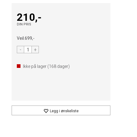
210,-
DIN PRIS
Veil.
699,-
-
+
Ikke på lager (
168
dager)
Legg i ønskeliste