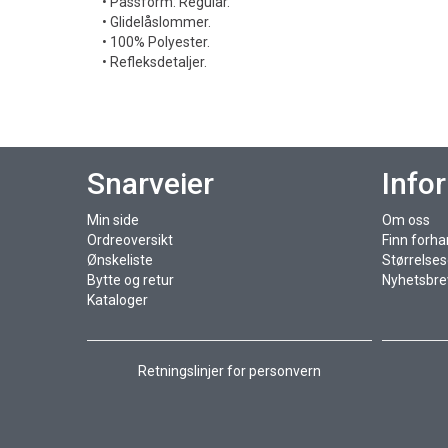
• Passform: Regular.
• Glidelåslommer.
• 100% Polyester.
• Refleksdetaljer.
Snarveier
Info
Min side
Om oss
Ordreoversikt
Finn forha
Ønskeliste
Størrelse
Bytte og retur
Nyhetsbre
Kataloger
Retningslinjer for personvern