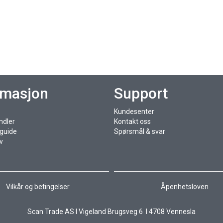
rmasjon
Support
Kundesenter
ndler
Kontakt oss
sguide
Spørsmål & svar
v
Vilkår og betingelser
Åpenhetsloven
Scan Trade AS I Vigeland Brugsveg 6 I 4708 Vennesla