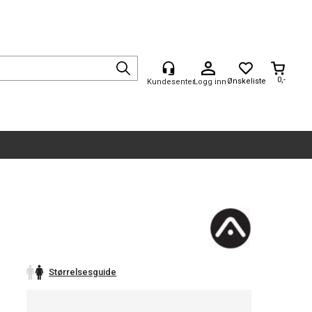
0,-
Logg inn
Størrelsesguide