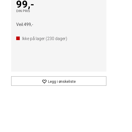
99,-
DIN PRIS
Veil.
499,-
Ikke på lager (
230
dager)
Legg i ønskeliste