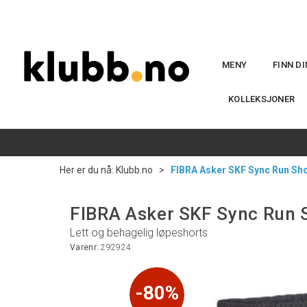
MENY
FINN D
KOLLEKSJONER
Her er du nå:
Klubb.no
>
FIBRA Asker SKF Sync Run Sh
FIBRA Asker SKF Sync Run 
Lett og behagelig løpeshorts
Varenr:
292924
80%