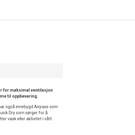
ir for maksimal ventilasjon
me til oppbevaring.
 har også innebygd Airpass som
 Quick Dry som sørger for å
er vask eller aktivitet i vått