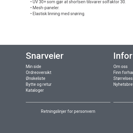
• UV 30+ som gjør at shortsen tilsvarer solfaktor 30.
• Mesh-paneler.
• Elastisk linning med snøring.
Snarveier
Info
Min side
Om oss
Ordreoversikt
Finn forha
Ønskeliste
Størrelse
Bytte og retur
Nyhetsbre
Kataloger
Retningslinjer for personvern