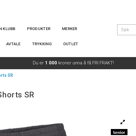
IN KLUBB
PRODUKTER
MERKER
AVTALE
TRYKKING
OUTLET
Du er
1 000
kroner unna å få FRI FRAKT!
orts SR
Shorts SR