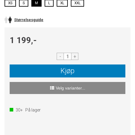
XS
S
M
L
XL
XXL
Størrelsesguide
1 199,-
-
+
Kjøp
Velg varianter...
30+
På lager