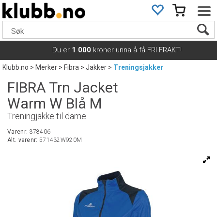
Du er
1 000
kroner unna å få FRI FRAKT!
Klubb.no
>
Merker
>
Fibra
>
Jakker
>
Treningsjakker
FIBRA Trn Jacket
Warm W Blå M
Treningjakke til dame
Varenr:
378406
Alt. varenr:
571432W920M