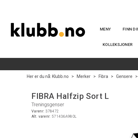
MENY
FINN D
KOLLEKSJONER
Her er du nå:
Klubb.no
>
Merker
>
Fibra
>
Gensere
FIBRA Halfzip Sort L
Treningsgenser
Varenr:
378472
Alt. varenr:
571436A980L