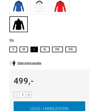
Str.
S
M
L
XL
XXL
3XL
Størrelsesguide
499,-
-
+