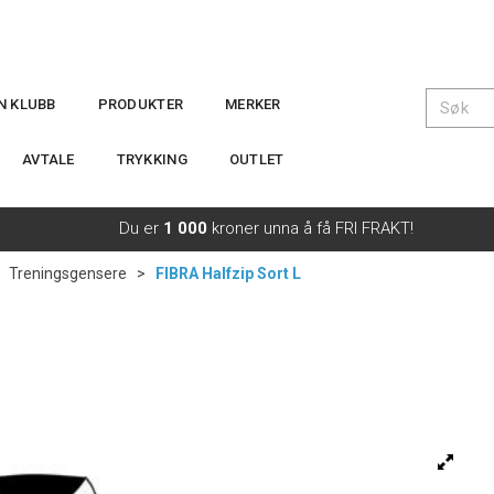
IN KLUBB
PRODUKTER
MERKER
AVTALE
TRYKKING
OUTLET
Du er
1 000
kroner unna å få FRI FRAKT!
>
Treningsgensere
>
FIBRA Halfzip Sort L