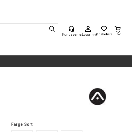
0,-
Logg inn
Farge
Sort