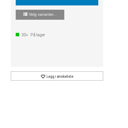
Velg varianter...
30+
På lager
Legg i ønskeliste