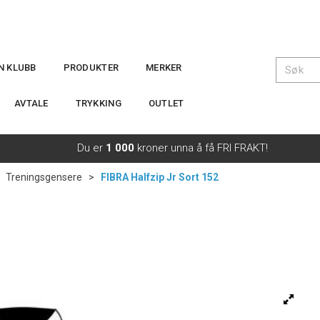
IN KLUBB
PRODUKTER
MERKER
AVTALE
TRYKKING
OUTLET
Du er
1 000
kroner unna å få FRI FRAKT!
>
Treningsgensere
>
FIBRA Halfzip Jr Sort 152