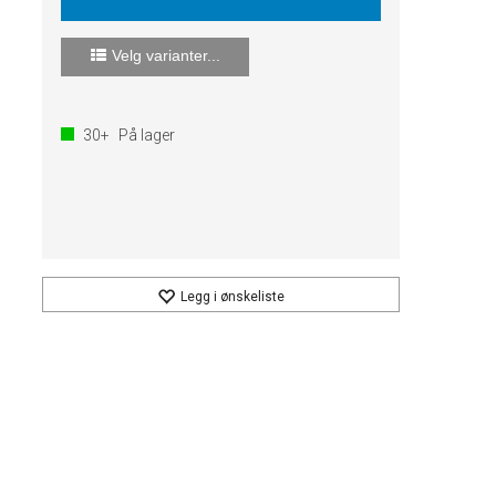
Velg varianter...
30+
På lager
Legg i ønskeliste