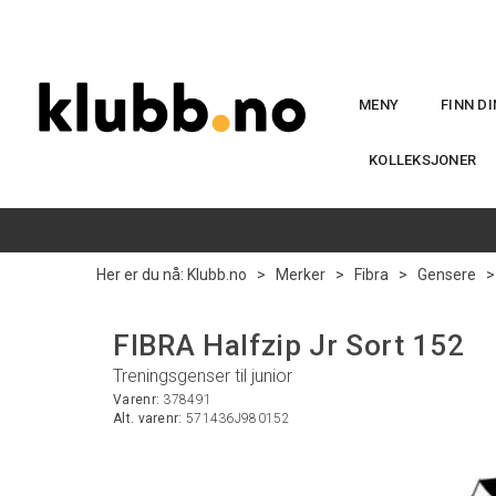
MENY
FINN D
KOLLEKSJONER
Her er du nå:
Klubb.no
>
Merker
>
Fibra
>
Gensere
FIBRA Halfzip Jr Sort 152
Treningsgenser til junior
Varenr:
378491
Alt. varenr:
571436J980152