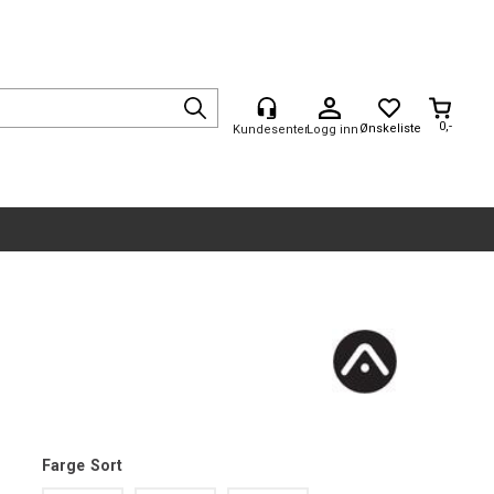
0,-
Logg inn
Farge
Sort