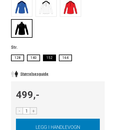
Str.
128
140
152
164
Størrelsesguide
499,-
-
+