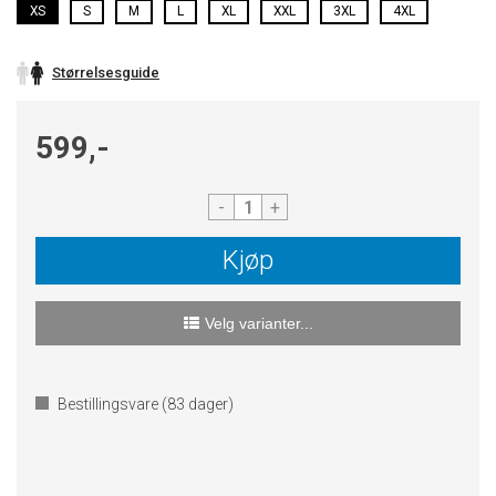
XS
S
M
L
XL
XXL
3XL
4XL
Størrelsesguide
599,-
-
+
Kjøp
Velg varianter...
Bestillingsvare (
83
dager)