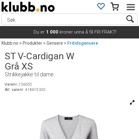
Du er
1 000
kroner unna å få FRI FRAKT!
Klubb.no
>
Produkter
>
Gensere
>
Fritidsgensere
ST V-Cardigan W
Grå XS
Strikkejakke til dame
Varenr:
256052
Alt. varenr:
4186153XS