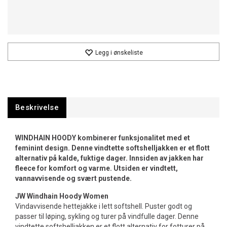
Legg i ønskeliste
Beskrivelse
WINDHAIN HOODY kombinerer funksjonalitet med et
feminint design. Denne vindtette softshelljakken er et flott
alternativ på kalde, fuktige dager. Innsiden av jakken har
fleece for komfort og varme. Utsiden er vindtett,
vannavvisende og svært pustende.
JW Windhain Hoody Women
Vindavvisende hettejakke i lett softshell. Puster godt og
passer til løping, sykling og turer på vindfulle dager. Denne
vindtette softshelljakken er et flott alternativ for fotturer på