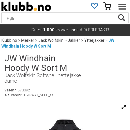
Du er
1 000
kroner unna å få FRI FRAKT!
Klubb.no
>
Merker
>
Jack Wolfskin
>
Jakker
>
Ytterjakker
>
JW
Windhain Hoody W Sort M
JW Windhain
Hoody W Sort M
Jack Wolfskin Softshell hettejakke
dame
Varenr:
373092
Alt. varenr:
1307481_6000_M