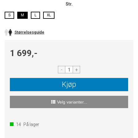
Str.
S
M
L
XL
Størrelsesguide
1 699,-
-
+
Kjøp
Velg varianter...
14
På lager