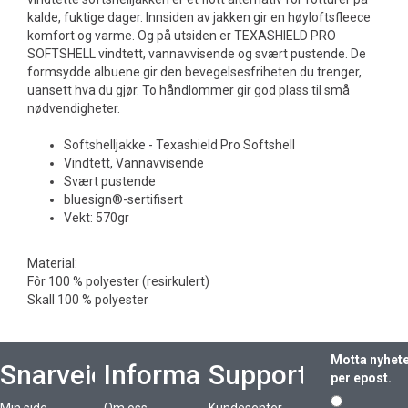
kalde, fuktige dager. Innsiden av jakken gir en høyloftsfleece
komfort og varme. Og på utsiden er TEXASHIELD PRO
SOFTSHELL vindtett, vannavvisende og svært pustende. De
formsydde albuene gir den bevegelsesfriheten du trenger,
uansett hva du gjør. To håndlommer gir god plass til små
nødvendigheter.
Softshelljakke - Texashield Pro Softshell
Vindtett, Vannavvisende
Svært pustende
bluesign®-sertifisert
Vekt: 570gr
Material:
Fôr 100 % polyester (resirkulert)
Skall 100 % polyester
Motta nyhet
Snarveier
Informasjon
Support
per epost.