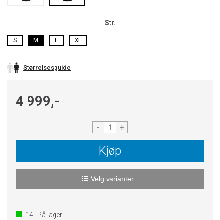
Str.
S
M
L
XL
Størrelsesguide
4 999,-
-
+
Kjøp
Velg varianter...
14
På lager