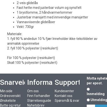
2-veis glidelås
Fast hette med justerbar volum og synsfelt
1 brystlomme, 2 håndvarmerlommer
Justerbar mansjett med innvendige mansjetter
Vannavvisende glidelåser
Vekt: 730gr
Materiale:
1. fyll 90 % andedun 10 % fjær Inneholder ikke-tekstildeler av
animalsk opprinnelse
2. fyll 100 % polyester (resirkulert)
Fôr 100 % polyester (resirkulert)
Skall 100 % polyester (resirkulert)
Motta nyhet
Snarveier
Informasjon
Support
per epost.
Min side
Om oss
Kundesenter
Innmelding
Ordreoversikt
Finn forhandler
Kontakt oss
Utmeldin
Ønskeliste
Størrelsesguide
Spørsmål & svar
Bytte og retur
Nyhetsbrev