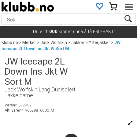
Du er
1 000
kroner unna å få FRI FRAKT!
Klubb.no
>
Merker
>
Jack Wolfskin
>
Jakker
>
Ytterjakker
>
JW
Icecape 2L Down Ins Jkt W Sort M
JW Icecape 2L
Down Ins Jkt W
Sort M
Jack Wolfskin Lang Dunisolert
Jakke dame
Varenr:
372982
Alt. varenr:
A65298_6000_M