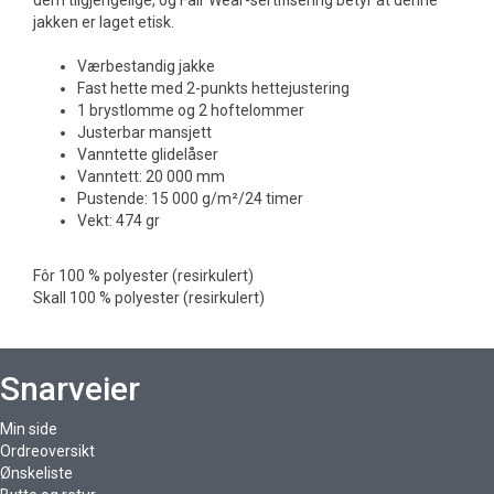
dem tilgjengelige, og Fair Wear-sertifisering betyr at denne
jakken er laget etisk.
Værbestandig jakke
Fast hette med 2-punkts hettejustering
1 brystlomme og 2 hoftelommer
Justerbar mansjett
Vanntette glidelåser
Vanntett: 20 000 mm
Pustende: 15 000 g/m²/24 timer
Vekt: 474 gr
Fôr 100 % polyester (resirkulert)
Skall 100 % polyester (resirkulert)
Snarveier
Min side
Ordreoversikt
Ønskeliste