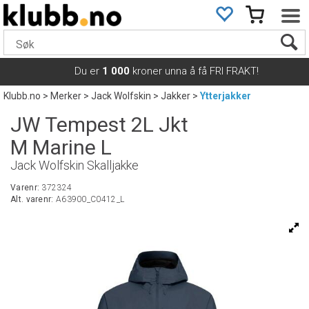
Du er
1 000
kroner unna å få FRI FRAKT!
Klubb.no
>
Merker
>
Jack Wolfskin
>
Jakker
>
Ytterjakker
JW Tempest 2L Jkt
M Marine L
Jack Wolfskin Skalljakke
Varenr:
372324
Alt. varenr:
A63900_C0412_L