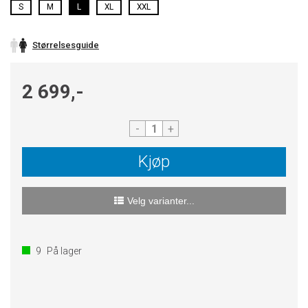
S
M
L
XL
XXL
Størrelsesguide
2 699,-
-
+
Kjøp
Velg varianter...
9
På lager