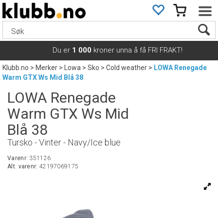
Du er
1 000
kroner unna å få FRI FRAKT!
Klubb.no
>
Merker
>
Lowa
>
Sko
>
Cold weather
>
LOWA Renegade
Warm GTX Ws Mid Blå 38
LOWA Renegade
Warm GTX Ws Mid
Blå 38
Tursko - Vinter - Navy/Ice blue
Varenr:
351126
Alt. varenr:
42197069175