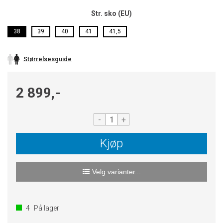
Str. sko (EU)
38
39
40
41
41,5
Størrelsesguide
2 899,-
-
+
Kjøp
Velg varianter...
4
På lager