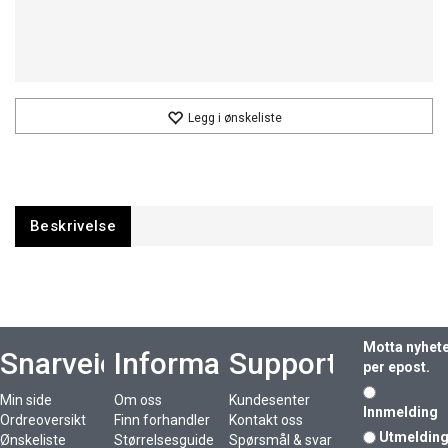
Legg i ønskeliste
Beskrivelse
Motta nyhet
Snarveier
Informasjon
Support
per epost.
Min side
Om oss
Kundesenter
Innmelding
Ordreoversikt
Finn forhandler
Kontakt oss
Utmeldin
Ønskeliste
Størrelsesguide
Spørsmål & svar