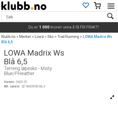
Du er
1 000
kroner unna å få FRI FRAKT!
Klubb.no
>
Merker
>
Lowa
>
Sko
>
Trail Running
>
LOWA Madrix Ws
Blå 6,5
LOWA Madrix Ws
Blå 6,5
Terreng løpesko - Misty
Blue/P.Heather
Varenr:
360101
Alt. varenr:
32184093936,5