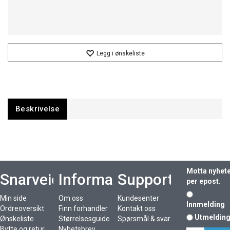
Legg i ønskeliste
Beskrivelse
Motta nyhet
Snarveier
Informasjon
Support
per epost.
Min side
Om oss
Kundesenter
Innmelding
Ordreoversikt
Finn forhandler
Kontakt oss
Utmeldin
Ønskeliste
Størrelsesguide
Spørsmål & svar
Bytte og retur
Nyhetsbrev