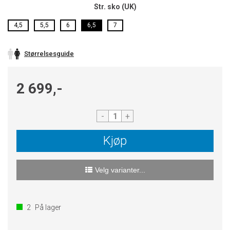
Str. sko (UK)
4,5
5,5
6
6,5
7
Størrelsesguide
2 699,-
-
+
Kjøp
Velg varianter...
2
På lager