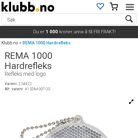
Du er
1 000
kroner unna å få FRI FRAKT!
Klubb.no
>
REMA 1000 Hardrefleks
REMA 1000
Hardrefleks
Refleks med logo
Varenr:
234422
Alt. varenr:
413284007OS