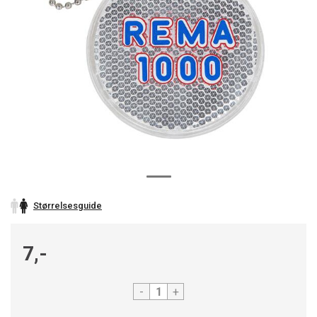
Størrelsesguide
7,-
-
+