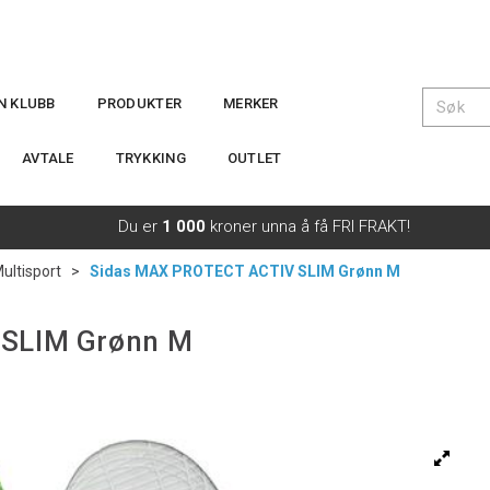
IN KLUBB
PRODUKTER
MERKER
AVTALE
TRYKKING
OUTLET
Du er
1 000
kroner unna å få FRI FRAKT!
ultisport
>
Sidas MAX PROTECT ACTIV SLIM Grønn M
 SLIM Grønn M