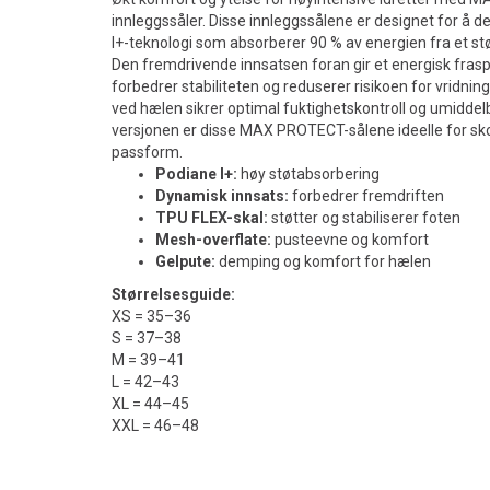
innleggssåler. Disse innleggssålene er designet for å 
I+-teknologi som absorberer 90 % av energien fra et stø
Den fremdrivende innsatsen foran gir et energisk fras
forbedrer stabiliteten og reduserer risikoen for vridni
ved hælen sikrer optimal fuktighetskontroll og umiddel
versjonen er disse MAX PROTECT-sålene ideelle for sk
passform.
Podiane I+:
høy støtabsorbering
Dynamisk innsats:
forbedrer fremdriften
TPU FLEX-skal:
støtter og stabiliserer foten
Mesh-overflate:
pusteevne og komfort
Gelpute:
demping og komfort for hælen
Størrelsesguide:
XS = 35–36
S = 37–38
M = 39–41
L = 42–43
XL = 44–45
XXL = 46–48