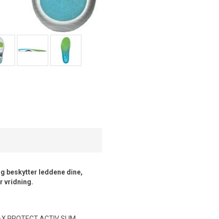
g beskytter leddene dine,
r vridning.
 MAX PROTECT ACTIV SLIM