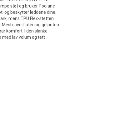
dempe støt og bruker Podiane
t, og beskytter leddene dine.
park, mens TPU Flex-støtten
ng. Mesh-overflaten og gelputen
bar komfort. I den slanke
o med lav volum og tett