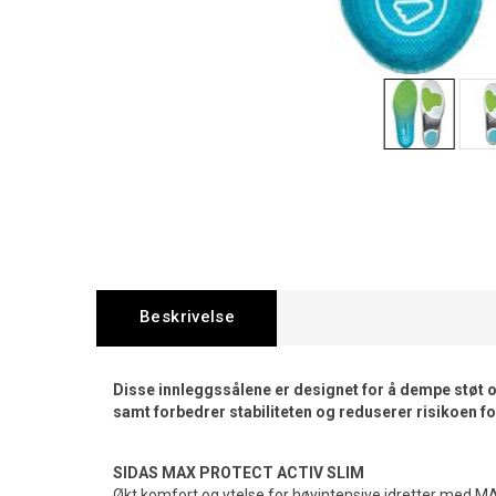
Beskrivelse
Disse innleggssålene er designet for å dempe støt o
samt forbedrer stabiliteten og reduserer risikoen fo
SIDAS MAX PROTECT ACTIV SLIM
Økt komfort og ytelse for høyintensive idretter med