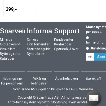
399,-
Motta nyhet
Snarveier
Informasjon
Support
per epost.
Min side
Om oss
Kundesenter
Innmelding
Ordreoversikt
Finn forhandler
Kontakt oss
Utmeldin
Ønskeliste
Størrelsesguide
Spørsmål & svar
Bytte og retur
Nyhetsbrev
Kataloger
Retningslinjer
Vilkår og
Åpenhetsloven
Bærekraft
for personvern
betingelser
Scan Trade AS I Vigeland Brugsveg 6 I 4708 Vennesla
Copyright © Scan Trade AS - All rights reserved
Forretningssystem
og
nettbutikkløsning
levert av
Multicase™