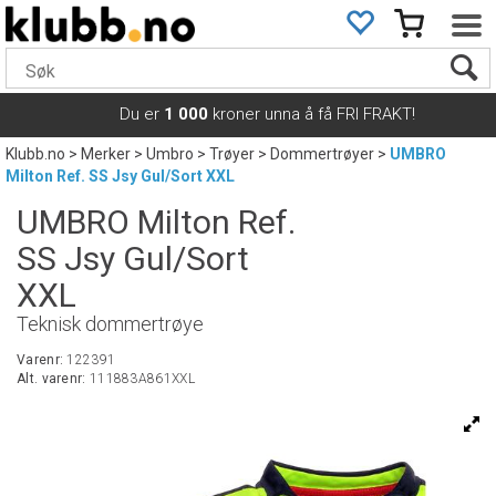
Du er
1 000
kroner unna å få FRI FRAKT!
Klubb.no
>
Merker
>
Umbro
>
Trøyer
>
Dommertrøyer
>
UMBRO
Milton Ref. SS Jsy Gul/Sort XXL
UMBRO Milton Ref.
SS Jsy Gul/Sort
XXL
Teknisk dommertrøye
Varenr:
122391
Alt. varenr:
111883A861XXL