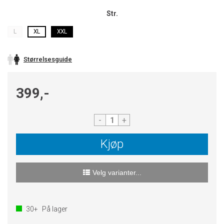
Str.
L
XL
XXL
Størrelsesguide
399,-
-
+
Kjøp
Velg varianter...
30+
På lager