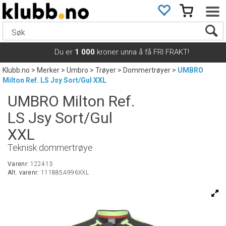
Du er
1 000
kroner unna å få FRI FRAKT!
Klubb.no
>
Merker
>
Umbro
>
Trøyer
>
Dommertrøyer
>
UMBRO
Milton Ref. LS Jsy Sort/Gul XXL
UMBRO Milton Ref.
LS Jsy Sort/Gul
XXL
Teknisk dommertrøye
Varenr:
122413
Alt. varenr:
111885A996XXL