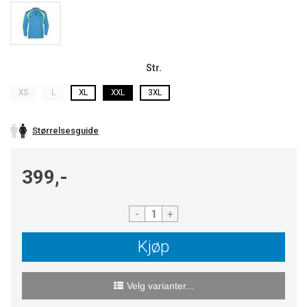
Str.
XS
L
XL
XXL
3XL
Størrelsesguide
399,-
-
+
Kjøp
Velg varianter...