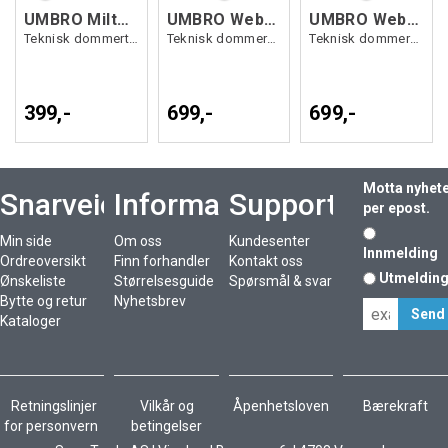
UMBRO Milton Ref. SS Jsy
UMBRO Webb Referee Shorts
UMBRO Webb Referee Shorts W
Teknisk dommertrøye
Teknisk dommershorts
Teknisk dommershorts for dame
399,-
699,-
699,-
Motta nyhet
Snarveier
Informasjon
Support
per epost.
Min side
Om oss
Kundesenter
Innmelding
Ordreoversikt
Finn forhandler
Kontakt oss
Utmeldin
Ønskeliste
Størrelsesguide
Spørsmål & svar
Bytte og retur
Nyhetsbrev
Kataloger
Retningslinjer
Vilkår og
Åpenhetsloven
Bærekraft
for personvern
betingelser