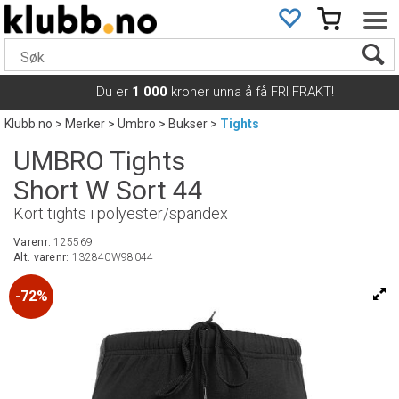
Du er
1 000
kroner unna å få FRI FRAKT!
Klubb.no
>
Merker
>
Umbro
>
Bukser
>
Tights
UMBRO Tights
Short W Sort 44
Kort tights i polyester/spandex
Varenr:
125569
Alt. varenr:
132840W98044
72%