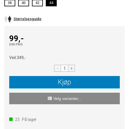
38
40
42
44
Størrelsesguide
99,-
DIN PRIS
Veil.
349,-
-
+
Kjøp
Velg varianter...
23
På lager