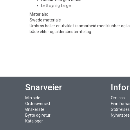
Lett synlig farge
Materiale:
Swede materiale
Umbros baller er utviklet i samarbeid med klubber og la
både elite- og aldersbestemte lag.
Snarveier
Info
Min side
Om oss
Ordreoversikt
Finn forha
Ønskeliste
Størrelse
Bytte og retur
Nyhetsbre
Kataloger