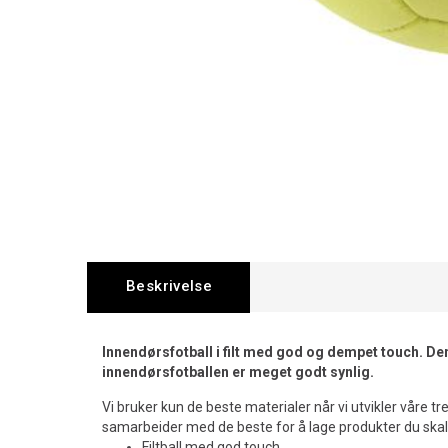
Beskrivelse
Innendørsfotball i filt med god og dempet touch. Den
innendørsfotballen er meget godt synlig.
Vi bruker kun de beste materialer når vi utvikler våre tr
samarbeider med de beste for å lage produkter du ska
Filtball med god touch