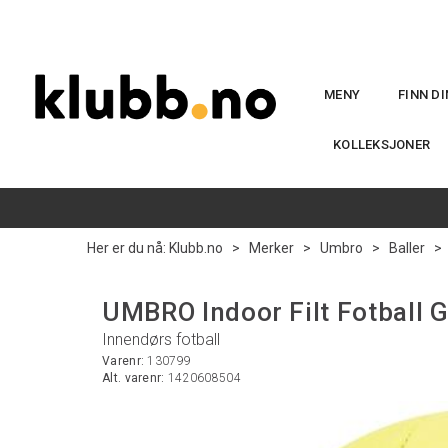
MENY
FINN D
KOLLEKSJONER
Her er du nå:
Klubb.no
>
Merker
>
Umbro
>
Baller
>
UMBRO Indoor Filt Fotball G
Innendørs fotball
Varenr:
130799
Alt. varenr:
1420608504