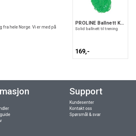
PROLINE Ballnett Kraftig Grønn 0
g fra hele Norge. Vi er med på
Solid ballnett til trening
169,-
rmasjon
Support
Kundesenter
ndler
Kontakt oss
sguide
Spørsmål & svar
v