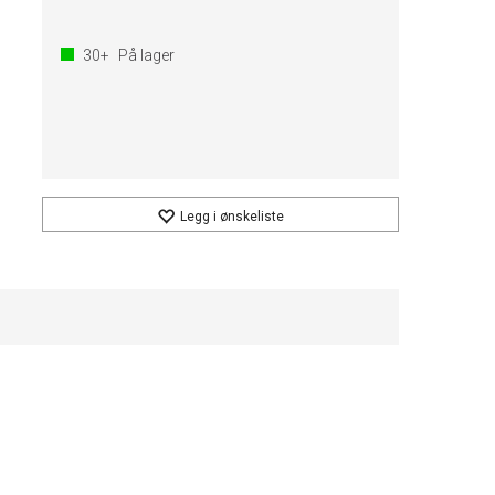
30+
På lager
Legg i ønskeliste