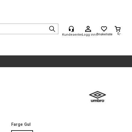
0,-
Logg inn
Farge
Gul