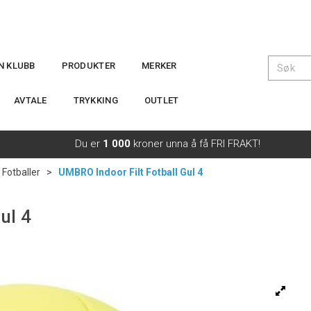
IN KLUBB
PRODUKTER
MERKER
AVTALE
TRYKKING
OUTLET
Du er
1 000
kroner unna å få FRI FRAKT!
Fotballer
>
UMBRO Indoor Filt Fotball Gul 4
ul 4