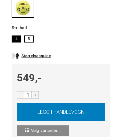
Str. ball
4
5
Størrelsesguide
549,-
-
+
Velg varianter...