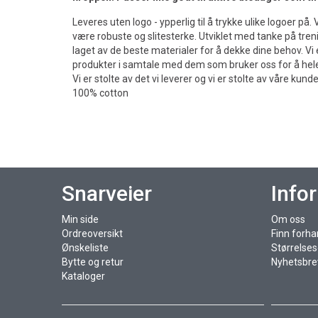
Leveres uten logo - ypperlig til å trykke ulike logoer på.
være robuste og slitesterke. Utviklet med tanke på trenin
laget av de beste materialer for å dekke dine behov. Vi 
produkter i samtale med dem som bruker oss for å hele ti
Vi er stolte av det vi leverer og vi er stolte av våre kunde
100% cotton
Snarveier
Info
Min side
Om oss
Ordreoversikt
Finn forha
Ønskeliste
Størrelse
Bytte og retur
Nyhetsbre
Kataloger