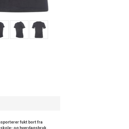
porterer fukt bort fra
l skole- og hverdagsbruk.