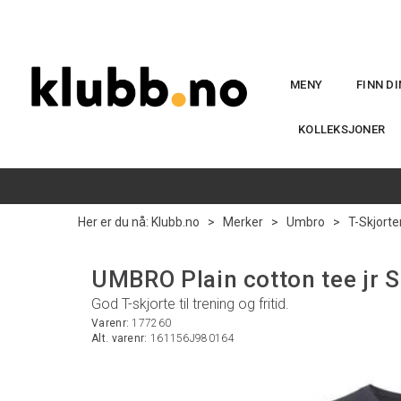
MENY
FINN D
KOLLEKSJONER
Her er du nå:
Klubb.no
>
Merker
>
Umbro
>
T-Skjorte
UMBRO Plain cotton tee jr S
God T-skjorte til trening og fritid.
Varenr:
177260
Alt. varenr:
161156J980164