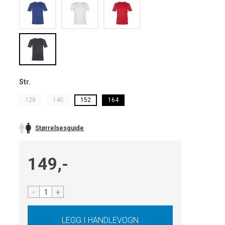
Str.
128
140
152
164
Størrelsesguide
149,-
-
+