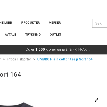
IN KLUBB
PRODUKTER
MERKER
AVTALE
TRYKKING
OUTLET
Du er
1 000
kroner unna å få FRI FRAKT!
r
>
Fritids T-skjorter
>
UMBRO Plain cotton tee jr Sort 164
ort 164