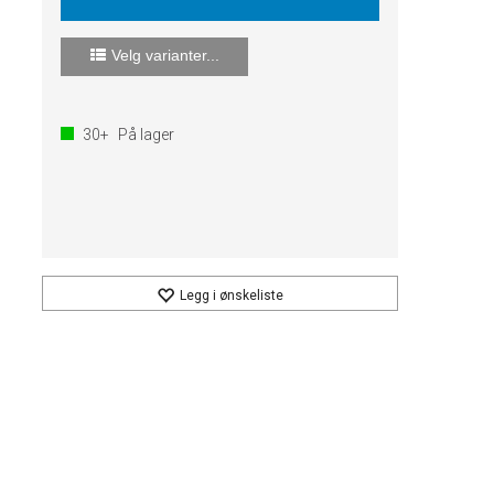
Velg varianter...
30+
På lager
Legg i ønskeliste