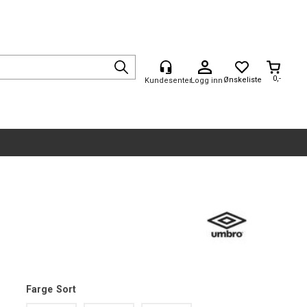
0,-
Logg inn
Farge
Sort