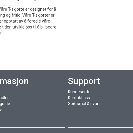
 Våre T-skjorte er designet for å
g og fritid. Våre T-skjorter er
er opptatt av å foredle våre
den utvikle oss til å bli bedre.
r.
rmasjon
Support
Kundesenter
ndler
Kontakt oss
sguide
Spørsmål & svar
v