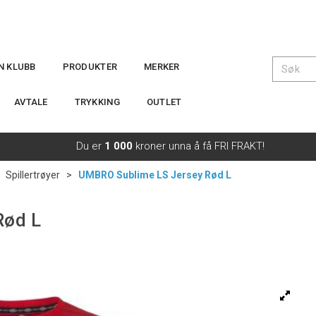
IN KLUBB
PRODUKTER
MERKER
AVTALE
TRYKKING
OUTLET
Du er
1 000
kroner unna å få FRI FRAKT!
>
Spillertrøyer
>
UMBRO Sublime LS Jersey Rød L
Rød L