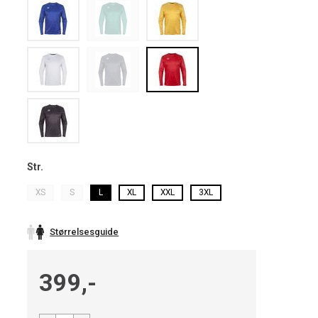
Str.
XS
S
L
XL
XXL
3XL
Størrelsesguide
399,-