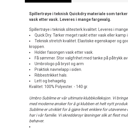
Spillertrøye i teknisk Quickdry materiale som tørke
vask etter vask. Leveres i mange fargevalg.
Spillertrøye i teknisk slitesterk kvalitet. Leveres i mang
Quick Dry. Tørker meget raskt etter vask eller kamp i 
Teknisk stretch kvalitet. Elastiske egenskaper og go
kroppen.
Holder fasongen vask etter vask.
Få sømmer. Stor valgfrihet med tanke på påtrykk av
Umbrologo på bryst og arm
Praktisk navnelapp i siden.
Ribbestrikket hals.
Lett og behagelig.
Kvalitet: 100% Polyester. - 140 gr.
Umbro Sublime er vår ultimate klubbkolleksjon. Vi bring
med moderne ønsker for å gi klubben et helt nytt produk
Sublime er utviklet for å gjøre livet enklere for utøverene
har i vår familie. Vi skreddersyr løsninger slik at flest mu
behøver.