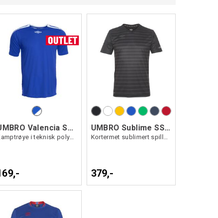
UMBRO Valencia SS Jsy
UMBRO Sublime SS Jersey
Kamptrøye i teknisk polyesterkvalitet
Kortermet sublimert spillertrøye
169,-
379,-