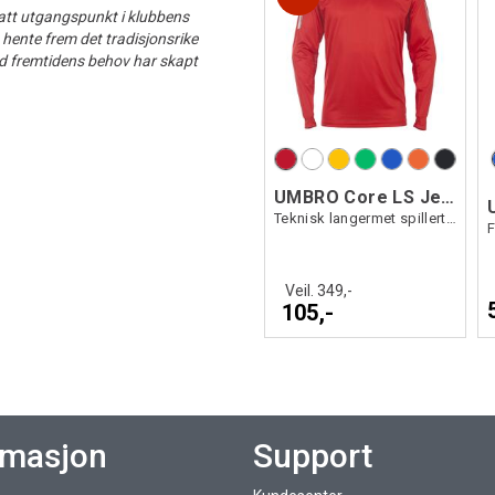
att utgangspunkt i klubbens
 hente frem det tradisjonsrike
ed fremtidens behov har skapt
UMBRO Core LS Jersey
Teknisk langermet spillertrøye
F
Veil. 349,-
105,-
rmasjon
Support