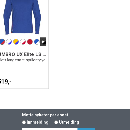
UMBRO UX Elite LS Jsy
lott langermet spillertrøye
519,-
Motta nyheter per epost.
Innmelding
Utmelding