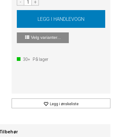
-
+
Velg varianter...
30+
På lager
Legg i ønskeliste
Tilbehør