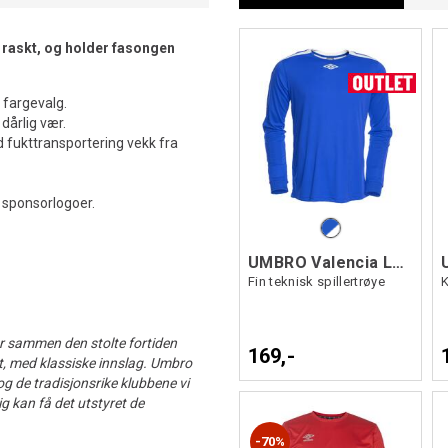
r raskt, og holder fasongen
e fargevalg.
dårlig vær.
d fukttransportering vekk fra
 sponsorlogoer.
UMBRO Valencia LS Jsy
Fin teknisk spillertrøye
er sammen den stolte fortiden
169,-
t, med klassiske innslag. Umbro
 og de tradisjonsrike klubbene vi
lig kan få det utstyret de
70%