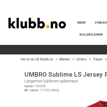
MENY
FINN D
KOLLEKSJONER
Her er du nå:
Klubb.no
>
Merker
>
Umbro
>
Trøyer
UMBRO Sublime LS Jersey 
Langermet sublimert spillertrøye
Varenr:
183396
Alt. varenr:
171031A880L