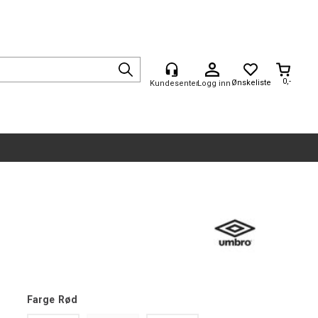
0,-
Logg inn
Farge
Rød