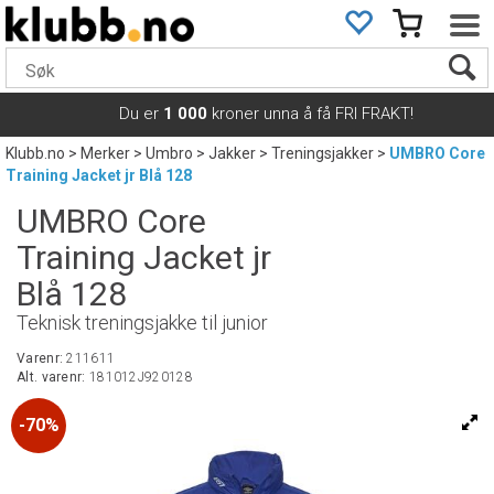
Du er
1 000
kroner unna å få FRI FRAKT!
Klubb.no
>
Merker
>
Umbro
>
Jakker
>
Treningsjakker
>
UMBRO Core
Training Jacket jr Blå 128
UMBRO Core
Training Jacket jr
Blå 128
Teknisk treningsjakke til junior
Varenr:
211611
Alt. varenr:
181012J920128
70%