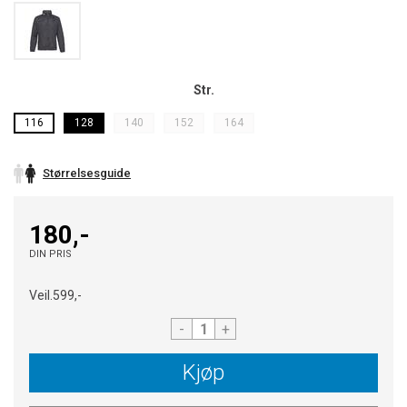
Str.
116
128
140
152
164
Størrelsesguide
180,-
DIN PRIS
Veil.
599,-
-
+
Kjøp