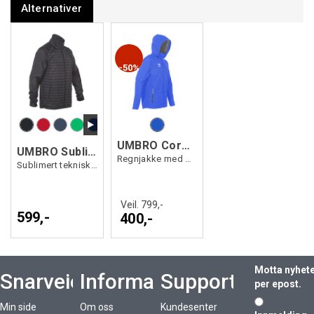
Alternativer
50%
UMBRO Core Rain Jacket jr
UMBRO Sublime Trn Jacket jr
Regnjakke med god ventilasjon til junior
Sublimert teknisk treningsjakke
Veil. 799,-
599,-
400,-
Motta nyhet
Snarveier
Informasjon
Support
per epost.
Min side
Om oss
Kundesenter