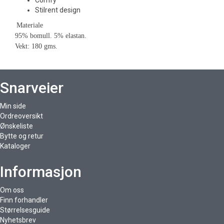
Comfy
Stilrent design
Materiale
95% bomull. 5% elastan.
Vekt: 180 gms.
Snarveier
Min side
Ordreoversikt
Ønskeliste
Bytte og retur
Kataloger
Informasjon
Om oss
Finn forhandler
Størrelsesguide
Nyhetsbrev