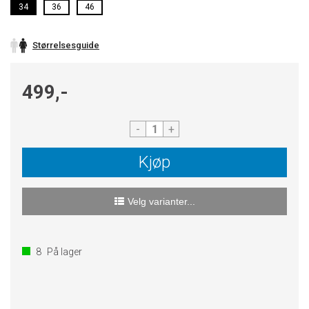
34
36
46
Størrelsesguide
499,-
-
+
Kjøp
Velg varianter...
8
På lager