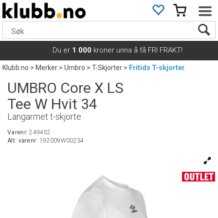
Du er
1 000
kroner unna å få FRI FRAKT!
Klubb.no
>
Merker
>
Umbro
>
T-Skjorter
>
Fritids T-skjorter
UMBRO Core X LS
Tee W Hvit 34
Langarmet t-skjorte
Varenr:
249452
Alt. varenr:
192009W00234