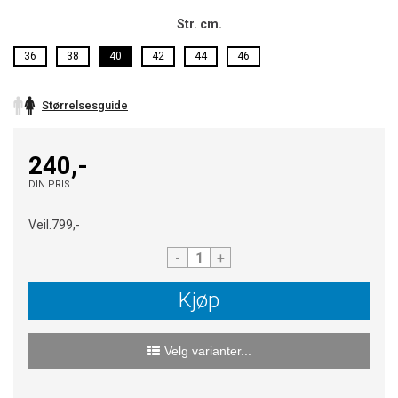
Str. cm.
36
38
40
42
44
46
Størrelsesguide
240,-
DIN PRIS
Veil.
799,-
-
+
Kjøp
Velg varianter...