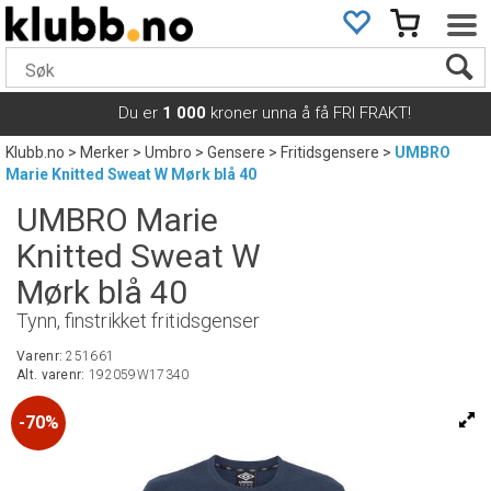
Du er
1 000
kroner unna å få FRI FRAKT!
Klubb.no
>
Merker
>
Umbro
>
Gensere
>
Fritidsgensere
>
UMBRO
Marie Knitted Sweat W Mørk blå 40
UMBRO Marie
Knitted Sweat W
Mørk blå 40
Tynn, finstrikket fritidsgenser
Varenr:
251661
Alt. varenr:
192059W17340
70%