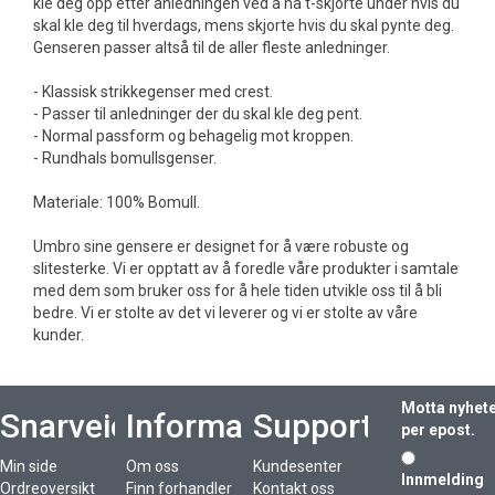
kle deg opp etter anledningen ved å ha t-skjorte under hvis du
skal kle deg til hverdags, mens skjorte hvis du skal pynte deg.
Genseren passer altså til de aller fleste anledninger.
- Klassisk strikkegenser med crest.
- Passer til anledninger der du skal kle deg pent.
- Normal passform og behagelig mot kroppen.
- Rundhals bomullsgenser.
Materiale: 100% Bomull.
Umbro sine gensere er designet for å være robuste og
slitesterke. Vi er opptatt av å foredle våre produkter i samtale
med dem som bruker oss for å hele tiden utvikle oss til å bli
bedre. Vi er stolte av det vi leverer og vi er stolte av våre
kunder.
Motta nyhet
Snarveier
Informasjon
Support
per epost.
Min side
Om oss
Kundesenter
Innmelding
Ordreoversikt
Finn forhandler
Kontakt oss