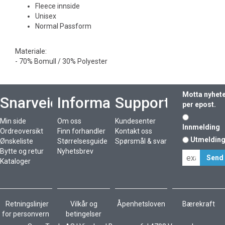
Fleece innside
Unisex
Normal Passform
Materiale:
- 70% Bomull / 30% Polyester
Motta nyhet
Snarveier
Informasjon
Support
per epost.
Min side
Om oss
Kundesenter
Innmelding
Ordreoversikt
Finn forhandler
Kontakt oss
Utmeldin
Ønskeliste
Størrelsesguide
Spørsmål & svar
Bytte og retur
Nyhetsbrev
Kataloger
Retningslinjer
Vilkår og
Åpenhetsloven
Bærekraft
for personvern
betingelser