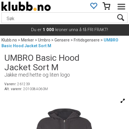
Du er
1 000
kroner unna å få FRI FRAKT!
Klubb.no
>
Merker
>
Umbro
>
Gensere
>
Fritidsgensere
>
UMBRO
Basic Hood Jacket Sort M
UMBRO Basic Hood
Jacket Sort M
Jakke med hette og liten logo
Varenr:
261239
Alt. varenr:
201008A060M