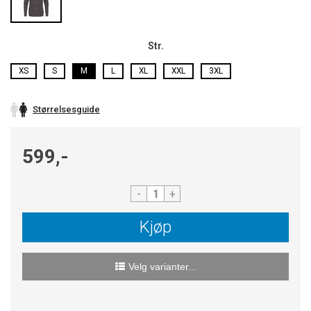
Str.
XS
S
M
L
XL
XXL
3XL
Størrelsesguide
599,-
-
+
Kjøp
Velg varianter...