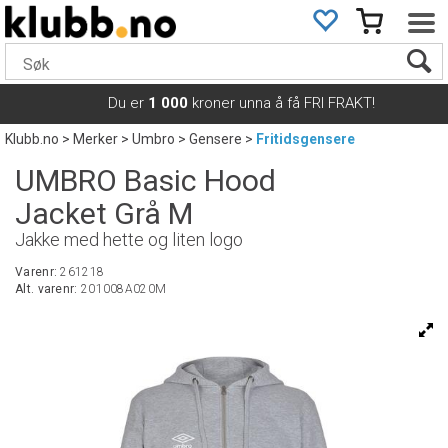
Du er
1 000
kroner unna å få FRI FRAKT!
Klubb.no
>
Merker
>
Umbro
>
Gensere
>
Fritidsgensere
UMBRO Basic Hood
Jacket Grå M
Jakke med hette og liten logo
Varenr:
261218
Alt. varenr:
201008A020M