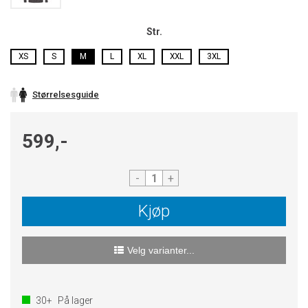
Str.
XS
S
M
L
XL
XXL
3XL
Størrelsesguide
599,-
-
+
Kjøp
Velg varianter...
30+
På lager