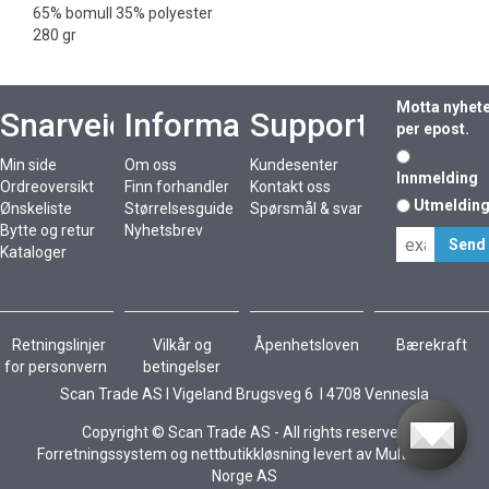
65% bomull 35% polyester
280 gr
Motta nyhet
Snarveier
Informasjon
Support
per epost.
Min side
Om oss
Kundesenter
Innmelding
Ordreoversikt
Finn forhandler
Kontakt oss
Utmeldin
Ønskeliste
Størrelsesguide
Spørsmål & svar
Bytte og retur
Nyhetsbrev
Kataloger
Retningslinjer
Vilkår og
Åpenhetsloven
Bærekraft
for personvern
betingelser
Scan Trade AS I Vigeland Brugsveg 6 I 4708 Vennesla
Copyright © Scan Trade AS - All rights reserved
Forretningssystem
og
nettbutikkløsning
levert av
Multicase™
Norge AS