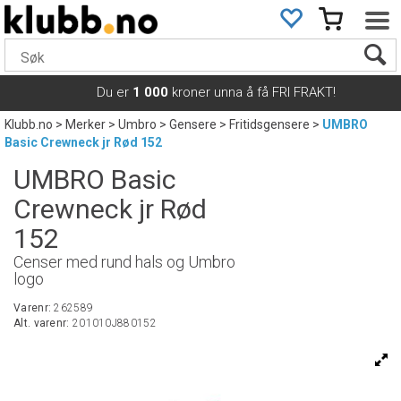
Du er
1 000
kroner unna å få FRI FRAKT!
Klubb.no
>
Merker
>
Umbro
>
Gensere
>
Fritidsgensere
>
UMBRO
Basic Crewneck jr Rød 152
UMBRO Basic
Crewneck jr Rød
152
Censer med rund hals og Umbro
logo
Varenr:
262589
Alt. varenr:
201010J880152