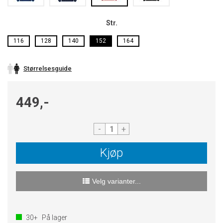
Str.
116
128
140
152
164
Størrelsesguide
449,-
-
+
Kjøp
Velg varianter...
30+
På lager