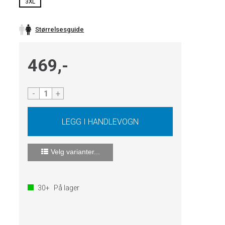
3XL
Størrelsesguide
469,-
-
+
Velg varianter...
30+
På lager