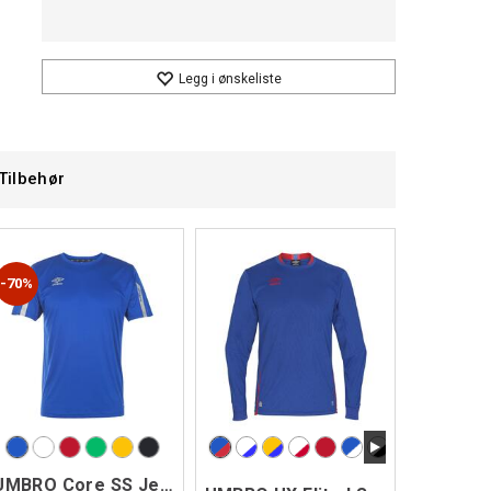
Legg i ønskeliste
Tilbehør
70%
UMBRO Core SS Jersey