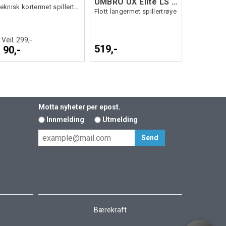
UMBRO UX Elite LS Jsy
Teknisk kortermet spillertrøye
Flott langermet spillertrøye
Veil. 299,-
519,-
90,-
Motta nyheter per epost.
Innmelding
Utmelding
Bærekraft