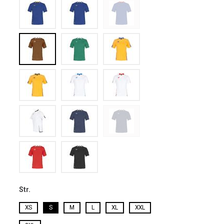
Str.
XS
S
M
L
XL
XXL