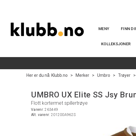
MENY
FINN D
KOLLEKSJONER
Her er du nå:
Klubb.no
>
Merker
>
Umbro
>
Trøyer
UMBRO UX Elite SS Jsy Brun
Flott kortermet spillertrøye
Varenr:
263449
Alt. varenr:
201200A962S