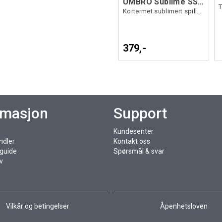
UMBRO Sublime SS Jersey
Kortermet sublimert spillertrøye
379,-
rmasjon
Support
Kundesenter
ndler
Kontakt oss
sguide
Spørsmål & svar
v
Vilkår og betingelser
Åpenhetsloven