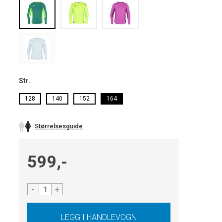
Str.
128
140
152
164
Størrelsesguide
599,-
-
+