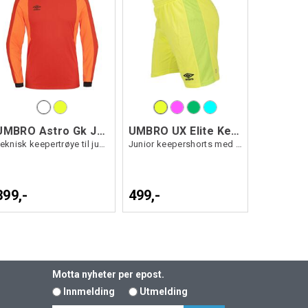
UMBRO Astro Gk Jersey jr
UMBRO UX Elite Keeper Shorts
Teknisk keepertrøye til junior
Junior keepershorts med padding i siden
399,-
499,-
Motta nyheter per epost.
Innmelding
Utmelding