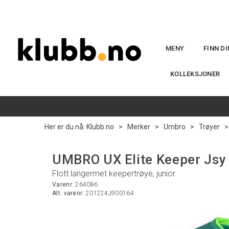
MENY
FINN D
KOLLEKSJONER
Her er du nå:
Klubb.no
>
Merker
>
Umbro
>
Trøyer
UMBRO UX Elite Keeper Jsy 
Flott langermet keepertrøye, junior
Varenr:
264086
Alt. varenr:
201224J900164