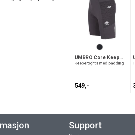
UMBRO Core Keeper Tights jr
Keepertights med padding
549,-
rmasjon
Support