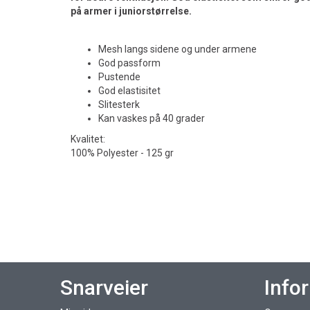
på armer i juniorstørrelse.
Mesh langs sidene og under armene
God passform
Pustende
God elastisitet
Slitesterk
Kan vaskes på 40 grader
Kvalitet:
100% Polyester - 125 gr
Snarveier
Info