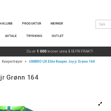
IN KLUBB
PRODUKTER
MERKER
AVTALE
TRYKKING
OUTLET
Du er
1 000
kroner unna å få FRI FRAKT!
>
Keepertrøyer
>
UMBRO UX Elite Keeper Jsy jr Grønn 164
jr Grønn 164