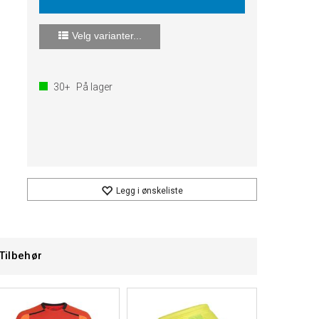
Velg varianter...
30+
På lager
Legg i ønskeliste
Tilbehør