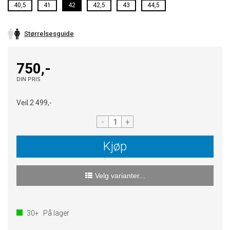
40,5
41
42
42,5
43
44,5
Størrelsesguide
750,-
DIN PRIS
Veil.
2 499,-
-
+
Kjøp
Velg varianter...
30+
På lager