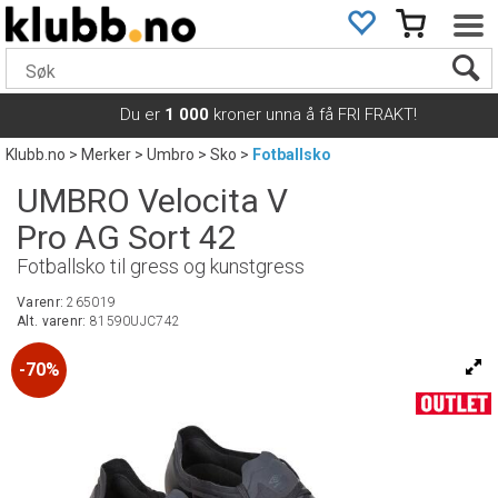
Du er
1 000
kroner unna å få FRI FRAKT!
Klubb.no
>
Merker
>
Umbro
>
Sko
>
Fotballsko
UMBRO Velocita V
Pro AG Sort 42
Fotballsko til gress og kunstgress
Varenr:
265019
Alt. varenr:
81590UJC742
70%